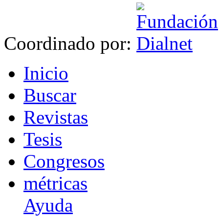
Coordinado por:
I
nicio
B
uscar
R
evistas
T
esis
Co
n
gresos
m
étricas
Ayuda