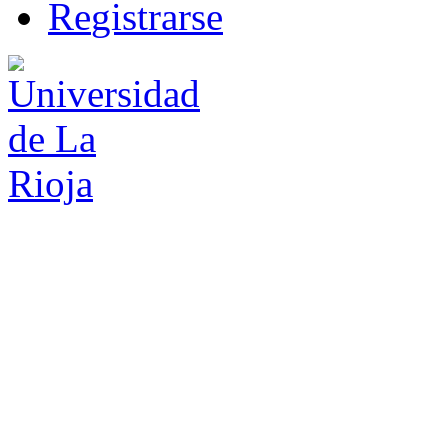
R
e
gistrarse