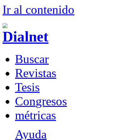
Ir al conteni
d
o
B
uscar
R
evistas
T
esis
Co
n
gresos
m
étricas
Ayuda