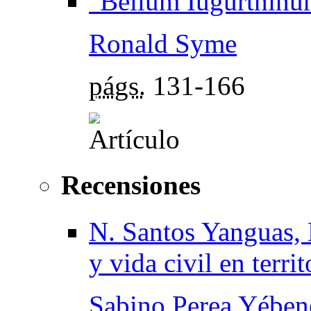
"Bellum Iugurthinu
Ronald Syme
págs.
131-166
Recensiones
N. Santos Yanguas, 
y vida civil en terri
Sabino Perea Yében