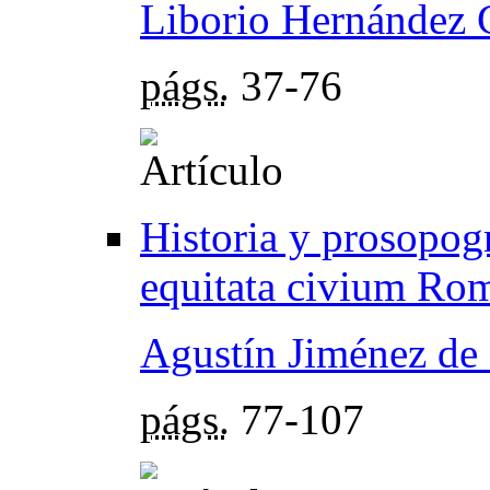
Liborio Hernández 
págs.
37-76
Historia y prosopogr
equitata civium R
Agustín Jiménez de
págs.
77-107