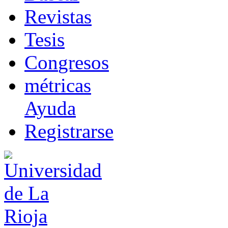
R
evistas
T
esis
Co
n
gresos
m
étricas
Ayuda
R
e
gistrarse