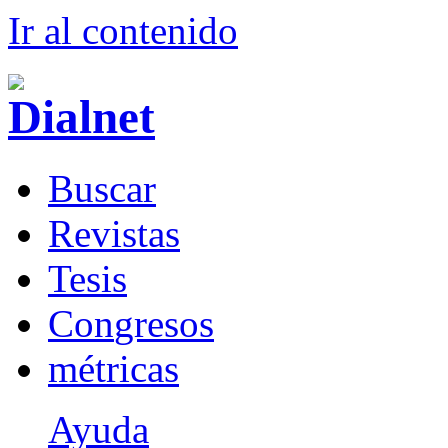
Ir al conteni
d
o
B
uscar
R
evistas
T
esis
Co
n
gresos
m
étricas
Ayuda