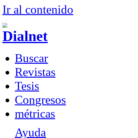
Ir al conteni
d
o
B
uscar
R
evistas
T
esis
Co
n
gresos
m
étricas
Ayuda