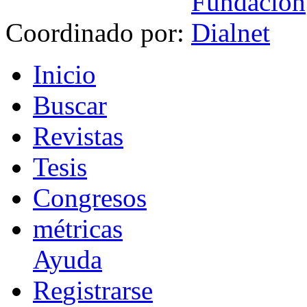
Coordinado por:
I
nicio
B
uscar
R
evistas
T
esis
Co
n
gresos
m
étricas
Ayuda
R
e
gistrarse