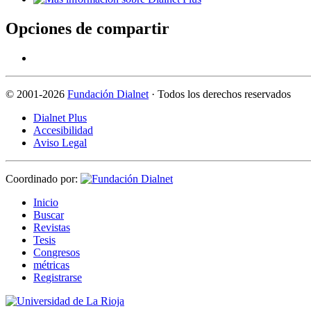
Opciones de compartir
©
2001-2026
Fundación Dialnet
· Todos los derechos reservados
Dialnet Plus
Accesibilidad
Aviso Legal
Coordinado por:
I
nicio
B
uscar
R
evistas
T
esis
Co
n
gresos
m
étricas
R
e
gistrarse