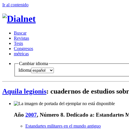
Ir al conteni
d
o
B
uscar
R
evistas
T
esis
Co
n
gresos
m
étricas
Cambiar idioma
Idioma
Aquila legionis
: cuadernos de estudios sob
Año
2007
, Número 8.
Dedicado a:
Estandartes M
Estandartes militares en el mundo antiguo