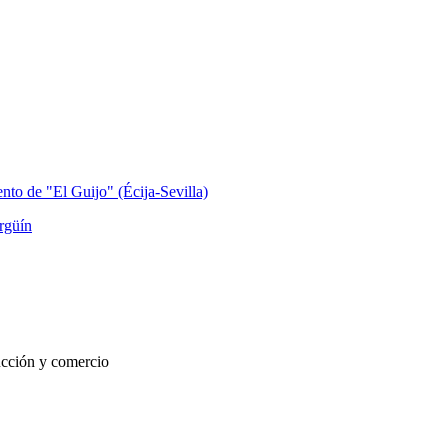
nto de "El Guijo" (Écija-Sevilla)
rgüín
ucción y comercio