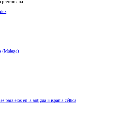
ia prerromana
ndez
ís (Málaga)
es paralelos en la antigua Hispania céltica