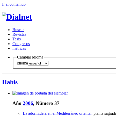
Ir al conteni
d
o
B
uscar
R
evistas
T
esis
Co
n
gresos
m
étricas
Cambiar idioma
Idioma
Habis
Año
2006
, Número 37
La adormidera en el Mediterráneo oriental
:
planta sagrad