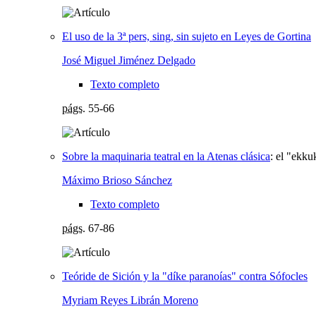
El uso de la 3ª pers, sing, sin sujeto en Leyes de Gortina
José Miguel Jiménez Delgado
Texto completo
págs.
55-66
Sobre la maquinaria teatral en la Atenas clásica
:
el "ekku
Máximo Brioso Sánchez
Texto completo
págs.
67-86
Teóride de Sición y la "díke paranoías" contra Sófocles
Myriam Reyes Librán Moreno