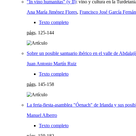
"In vino humanitas" (y II)
:
vino y cultura en la Turdetan
Ana María Jiménez Flores
,
Francisco José García Ferná
Texto completo
págs.
125-144
Sobre un posible santuario ibérico en el valle de Abdalaj
Juan Antonio Martín Ruiz
Texto completo
págs.
145-158
La feria-fiesta-asamblea "Óenach" de Irlanda y sus posibl
Manuel Alberro
Texto completo
págs.
159-182