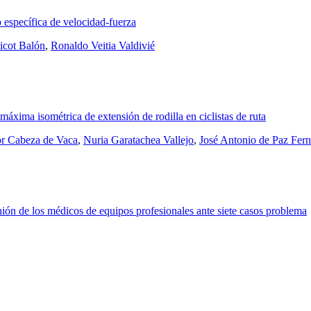
 específica de velocidad-fuerza
icot Balón
,
Ronaldo Veitia Valdivié
 máxima isométrica de extensión de rodilla en ciclistas de ruta
r Cabeza de Vaca
,
Nuria Garatachea Vallejo
,
José Antonio de Paz Fer
ión de los médicos de equipos profesionales ante siete casos problema