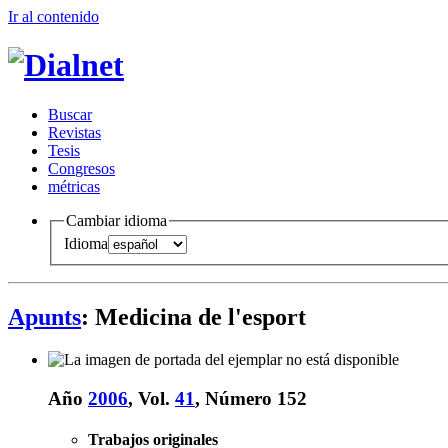
Ir al conteni
d
o
B
uscar
R
evistas
T
esis
Co
n
gresos
m
étricas
Cambiar idioma
Idioma
Apunts
: Medicina de l'esport
Año
2006
, Vol.
41
, Número 152
Trabajos originales