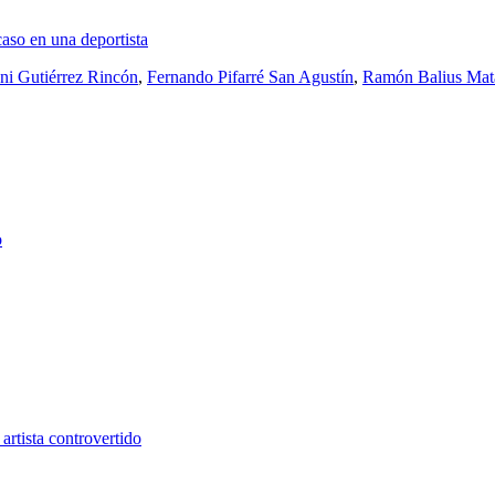
aso en una deportista
ni Gutiérrez Rincón
,
Fernando Pifarré San Agustín
,
Ramón Balius Mat
o
rtista controvertido