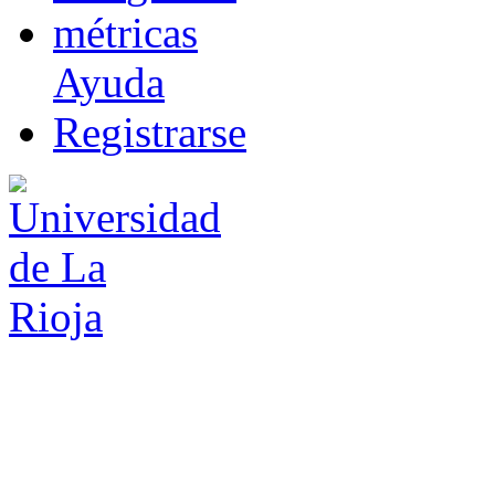
m
étricas
Ayuda
R
e
gistrarse