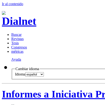
Ir al conteni
d
o
B
uscar
R
evistas
T
esis
Co
n
gresos
m
étricas
Ayuda
Cambiar idioma
Idioma
Informes a Iniciativa P