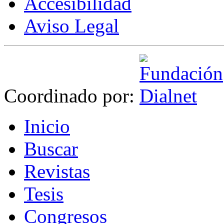
Accesibilidad
Aviso Legal
Coordinado por:
I
nicio
B
uscar
R
evistas
T
esis
Co
n
gresos