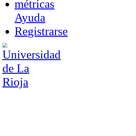
m
étricas
Ayuda
R
e
gistrarse