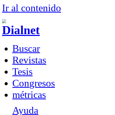
Ir al conteni
d
o
B
uscar
R
evistas
T
esis
Co
n
gresos
m
étricas
Ayuda