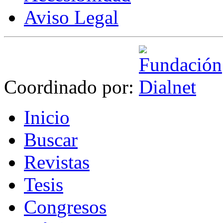
Aviso Legal
Coordinado por:
I
nicio
B
uscar
R
evistas
T
esis
Co
n
gresos