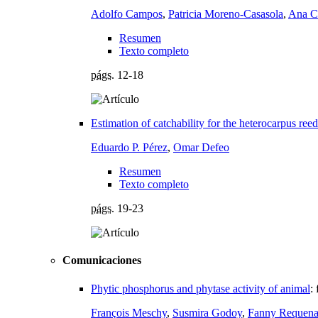
Adolfo Campos
,
Patricia Moreno-Casasola
,
Ana Ce
Resumen
Texto completo
págs.
12-18
Estimation of catchability for the heterocarpus reed
Eduardo P. Pérez
,
Omar Defeo
Resumen
Texto completo
págs.
19-23
Comunicaciones
Phytic phosphorus and phytase activity of animal
:
François Meschy
,
Susmira Godoy
,
Fanny Requen