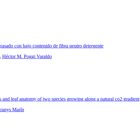
rasado con bajo contenido de fibra neutro detergente
,
Héctor M. Poggi Varaldo
s and leaf anatomy of two species growing along a natural co2 gradient
ranys Marín