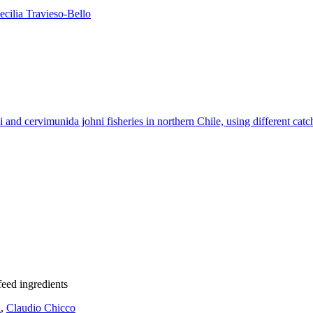
cilia Travieso-Bello
i and cervimunida johni fisheries in northern Chile, using different catch
feed ingredients
a
,
Claudio Chicco