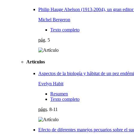
Philip Hauge Abelson (1913-2004), un gran editor
Michel Bergeron
Texto completo
pág.
5
Artículos
Aspectos de la biología y hábitat de un pez endémi
Evelyn Habit
Resumen
Texto completo
págs.
8-11
Efecto de diferentes manejos pecuarios sobre el su