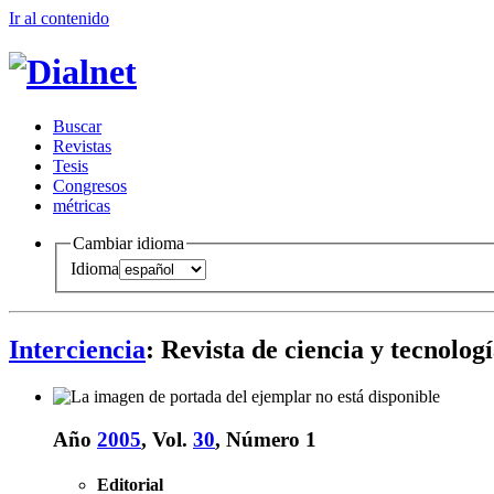
Ir al conteni
d
o
B
uscar
R
evistas
T
esis
Co
n
gresos
m
étricas
Cambiar idioma
Idioma
Interciencia
: Revista de ciencia y tecnolo
Año
2005
, Vol.
30
, Número 1
Editorial