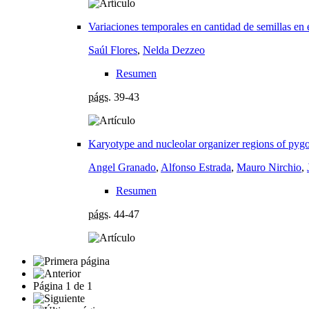
Variaciones temporales en cantidad de semillas en 
Saúl Flores
,
Nelda Dezzeo
Resumen
págs.
39-43
Karyotype and nucleolar organizer regions of pygo
Angel Granado
,
Alfonso Estrada
,
Mauro Nirchio
,
Resumen
págs.
44-47
Página
1
de
1