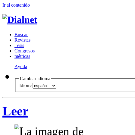
Ir al conteni
d
o
B
uscar
R
evistas
T
esis
Co
n
gresos
m
étricas
Ayuda
Cambiar idioma
Idioma
Leer