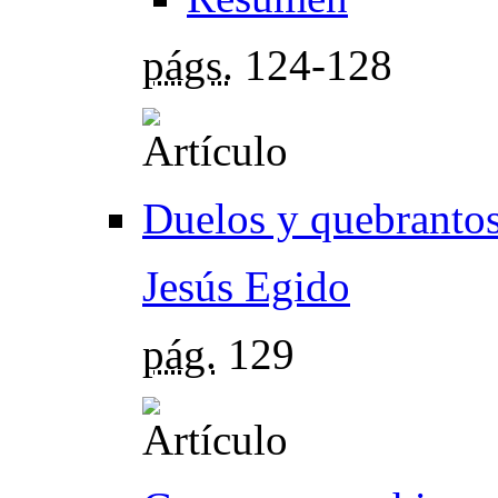
págs.
124-128
Duelos y quebranto
Jesús Egido
pág.
129