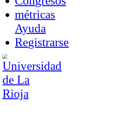
Co
n
gresos
m
étricas
Ayuda
R
e
gistrarse