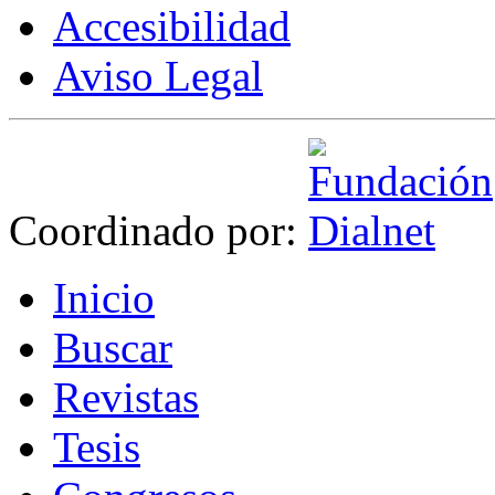
Accesibilidad
Aviso Legal
Coordinado por:
I
nicio
B
uscar
R
evistas
T
esis