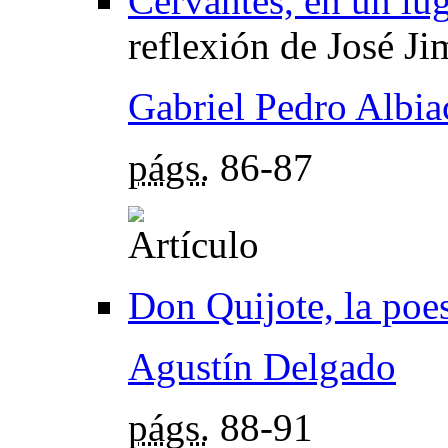
Cervantes, en un lu
reflexión de José J
Gabriel Pedro Albia
págs.
86-87
Don Quijote, la poes
Agustín Delgado
págs.
88-91