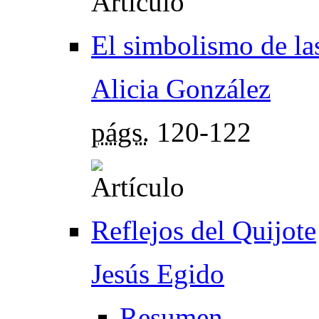
El simbolismo de la
Alicia González
págs.
120-122
Reflejos del Quijote
Jesús Egido
Resumen