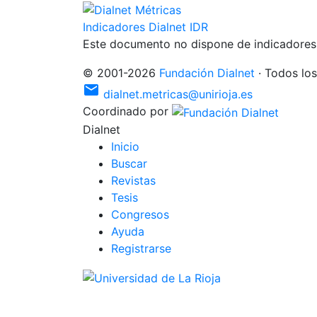
Indicadores Dialnet
IDR
Este documento no dispone de indicadores 
©
2001
-
2026
Fundación Dialnet
·
Todos los
mail
dialnet.metricas@unirioja.es
Coordinado por
Dialnet
I
nicio
B
uscar
R
evistas
T
esis
C
o
ngresos
Ayuda
R
e
gistrarse