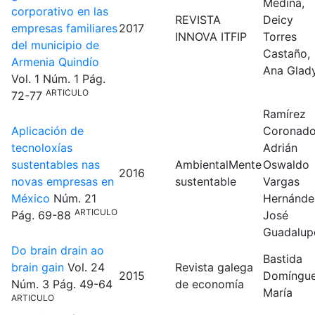
Medina,
corporativo en las
REVISTA
Deicy
empresas familiares
2017
INNOVA ITFIP
Torres
del municipio de
Castaño,
Armenia Quindío
Ana Glad
Vol. 1
Núm. 1
Pág.
ARTICULO
72-77
Ramírez
Aplicación de
Coronado
tecnoloxías
Adrián
sustentables nas
AmbientalMente
Oswaldo
2016
novas empresas en
sustentable
Vargas
México
Núm. 21
Hernánde
ARTICULO
Pág. 69-88
José
Guadalup
Do brain drain ao
Bastida
brain gain
Vol. 24
Revista galega
2015
Domíngue
Núm. 3
Pág. 49-64
de economía
María
ARTICULO