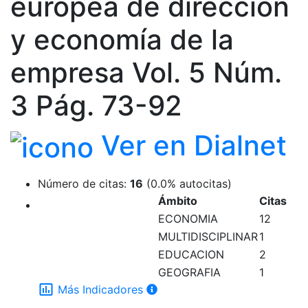
europea de dirección
y economía de la
empresa Vol. 5 Núm.
3 Pág. 73-92
Ver en Dialnet
Número de citas:
16
(0.0% autocitas)
Ámbito
Citas
ECONOMIA
12
MULTIDISCIPLINAR
1
EDUCACION
2
GEOGRAFIA
1
insert_chart_outlined
Más Indicadores