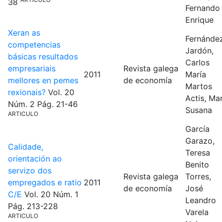
38
Fernando
Enrique
Xeran as
Fernánde
competencias
Jardón,
básicas resultados
Carlos
empresariais
Revista galega
2011
María
mellores en pemes
de economía
Martos
rexionais?
Vol. 20
Actis, Ma
Núm. 2
Pág. 21-46
Susana
ARTICULO
García
Garazo,
Calidade,
Teresa
orientación ao
Benito
servizo dos
Revista galega
Torres,
empregados e ratio
2011
de economía
José
C/E
Vol. 20
Núm. 1
Leandro
Pág. 213-228
Varela
ARTICULO