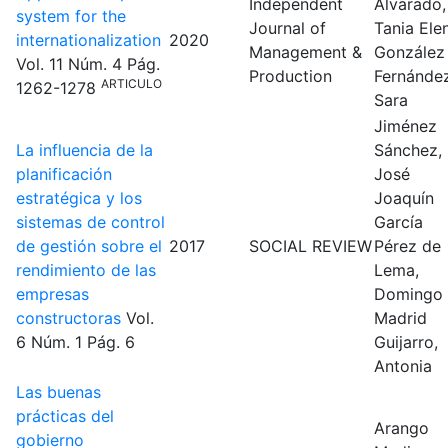
Independent
Alvarado,
system for the
Journal of
Tania Ele
internationalization
2020
Management &
González
Vol. 11
Núm. 4
Pág.
Production
Fernández
ARTICULO
1262-1278
Sara
Jiménez
La influencia de la
Sánchez,
planificación
José
estratégica y los
Joaquín
sistemas de control
García
de gestión sobre el
2017
SOCIAL REVIEW
Pérez de
rendimiento de las
Lema,
empresas
Domingo
constructoras
Vol.
Madrid
6
Núm. 1
Pág. 6
Guijarro,
Antonia
Las buenas
prácticas del
Arango
gobierno