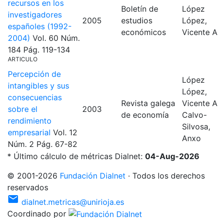
recursos en los
Boletín de
López
investigadores
2005
estudios
López,
españoles (1992-
económicos
Vicente A
2004)
Vol. 60
Núm.
184
Pág. 119-134
ARTICULO
Percepción de
López
intangibles y sus
López,
consecuencias
Revista galega
Vicente A
sobre el
2003
de economía
Calvo-
rendimiento
Silvosa,
empresarial
Vol. 12
Anxo
Núm. 2
Pág. 67-82
* Último cálculo de métricas Dialnet:
04-Aug-2026
©
2001
-
2026
Fundación Dialnet
·
Todos los derechos
reservados
mail
dialnet.metricas@unirioja.es
Coordinado por