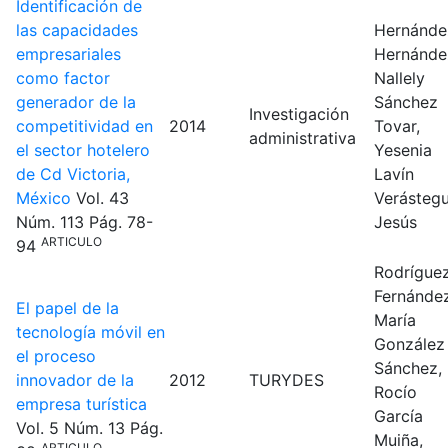
Identificación de
las capacidades
Hernánde
empresariales
Hernánde
como factor
Nallely
generador de la
Sánchez
Investigación
competitividad en
2014
Tovar,
administrativa
el sector hotelero
Yesenia
de Cd Victoria,
Lavín
México
Vol. 43
Verástegu
Núm. 113
Pág. 78-
Jesús
ARTICULO
94
Rodrígue
Fernández
El papel de la
María
tecnología móvil en
González
el proceso
Sánchez,
innovador de la
2012
TURYDES
Rocío
empresa turística
García
Vol. 5
Núm. 13
Pág.
Muiña,
ARTICULO