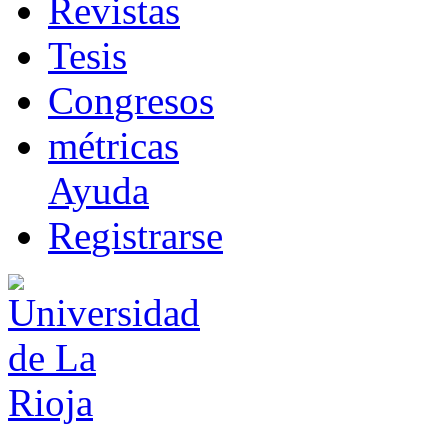
R
evistas
T
esis
Co
n
gresos
m
étricas
Ayuda
R
e
gistrarse