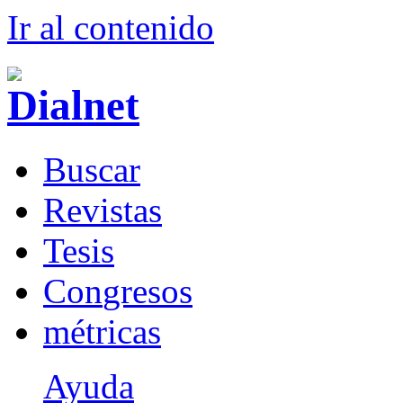
Ir al conteni
d
o
B
uscar
R
evistas
T
esis
Co
n
gresos
m
étricas
Ayuda