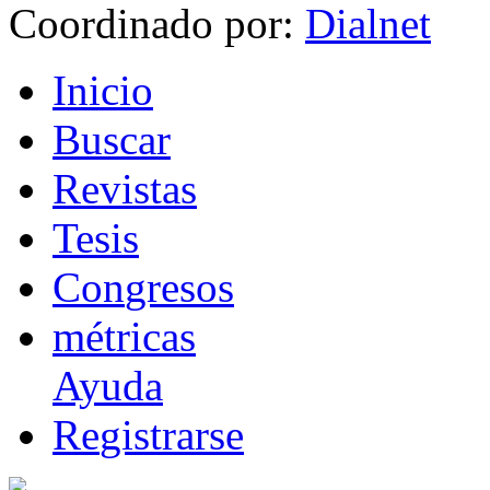
Coordinado por:
I
nicio
B
uscar
R
evistas
T
esis
Co
n
gresos
m
étricas
Ayuda
R
e
gistrarse