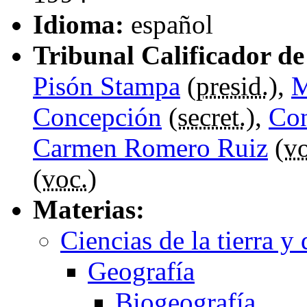
Idioma:
español
Tribunal Calificador de 
Pisón Stampa
(
presid.
),
M
Concepción
(
secret.
),
Con
Carmen Romero Ruiz
(
vo
(
voc.
)
Materias:
Ciencias de la tierra y
Geografía
Biogeografía