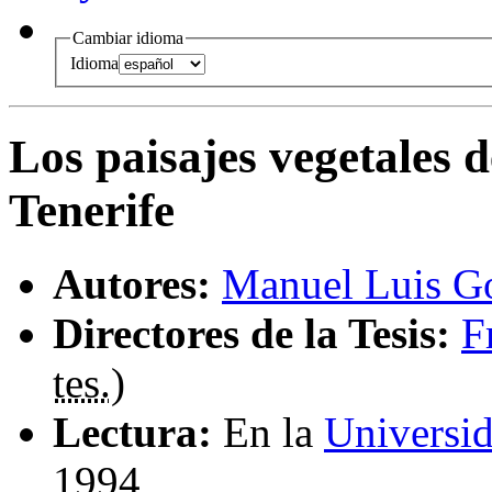
Cambiar idioma
Idioma
Los paisajes vegetales d
Tenerife
Autores:
Manuel Luis G
Directores de la Tesis:
F
tes.
)
Lectura:
En la
Universi
1994