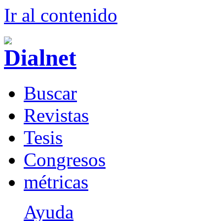
Ir al conteni
d
o
B
uscar
R
evistas
T
esis
Co
n
gresos
m
étricas
Ayuda