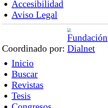
Accesibilidad
Aviso Legal
Coordinado por:
I
nicio
B
uscar
R
evistas
T
esis
Co
n
gresos