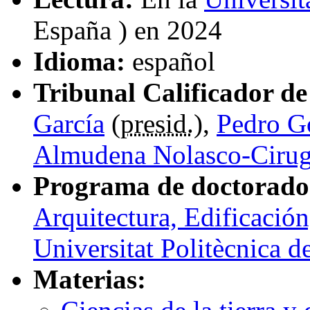
España ) en 2024
Idioma:
español
Tribunal Calificador de 
García
(
presid.
),
Pedro G
Almudena Nolasco-Ciru
Programa de doctorado
Arquitectura, Edificación
Universitat Politècnica d
Materias: