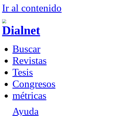
Ir al conteni
d
o
B
uscar
R
evistas
T
esis
Co
n
gresos
m
étricas
Ayuda