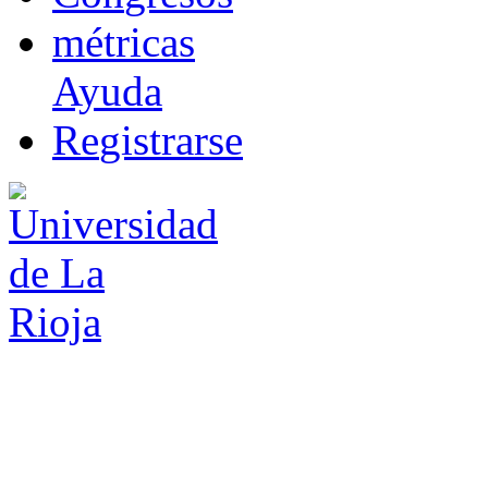
m
étricas
Ayuda
R
e
gistrarse