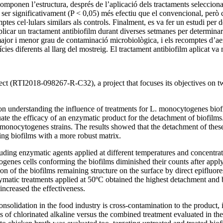
 componen l’estructura, després de l’aplicació dels tractaments selecciona
a ser significativament (P < 0,05) més efectiu que el convencional, però
tes cel·lulars similars als controls. Finalment, es va fer un estudi per 
aplicar un tractament antibiofilm durant diverses setmanes per determinar
ajor i menor grau de contaminació microbiològica, i els recomptes d’ae
ies diferents al llarg del mostreig. El tractament antibiofilm aplicat va
t (RTI2018-098267-R-C32), a project that focuses its objectives on two i
 on understanding the influence of treatments for L. monocytogenes biofil
ate the efficacy of an enzymatic product for the detachment of biofilms
onocytogenes strains. The results showed that the detachment of these s
ting biofilms with a more robust matrix.
ding enzymatic agents applied at different temperatures and concentratio
es cells conforming the biofilms diminished their counts after applyin
n of the biofilms remaining structure on the surface by direct epiflu
zymatic treatments applied at 50ºC obtained the highest detachment and
ncreased the effectiveness.
nsolidation in the food industry is cross-contamination to the product, 
of chlorinated alkaline versus the combined treatment evaluated in the p