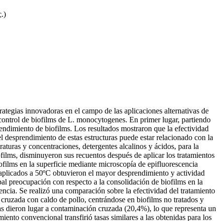
c.
)
tegias innovadoras en el campo de las aplicaciones alternativas de
l control de biofilms de L. monocytogenes. En primer lugar, partiendo
endimiento de biofilms. Los resultados mostraron que la efectividad
 desprendimiento de estas estructuras puede estar relacionado con la
turas y concentraciones, detergentes alcalinos y ácidos, para la
lms, disminuyeron sus recuentos después de aplicar los tratamientos
ofilms en la superficie mediante microscopía de epifluorescencia
 aplicados a 50ºC obtuvieron el mayor desprendimiento y actividad
ipal preocupación con respecto a la consolidación de biofilms en la
encia. Se realizó una comparación sobre la efectividad del tratamiento
 cruzada con caldo de pollo, centrándose en biofilms no tratados y
das dieron lugar a contaminación cruzada (20,4%), lo que representa un
ento convencional transfirió tasas similares a las obtenidas para los