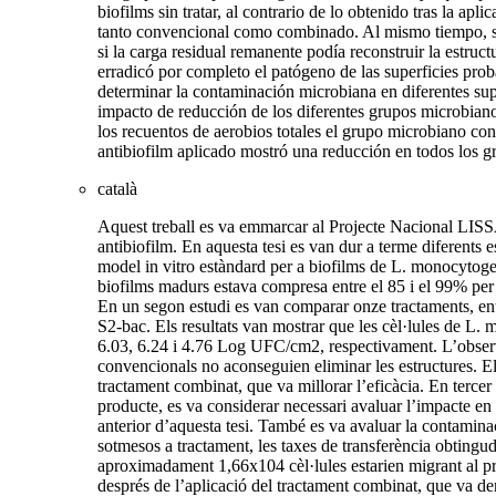
biofilms sin tratar, al contrario de lo obtenido tras la 
tanto convencional como combinado. Al mismo tiempo, se e
si la carga residual remanente podía reconstruir la estruc
erradicó por completo el patógeno de las superficies prob
determinar la contaminación microbiana en diferentes supe
impacto de reducción de los diferentes grupos microbian
los recuentos de aerobios totales el grupo microbiano con
antibiofilm aplicado mostró una reducción en todos los 
català
Aquest treball es va emmarcar al Projecte Nacional LISSA
antibiofilm. En aquesta tesi es van dur a terme diferents 
model in vitro estàndard per a biofilms de L. monocytogene
biofilms madurs estava compresa entre el 85 i el 99% per l
En un segon estudi es van comparar onze tractaments, entr
S2-bac. Els resultats van mostrar que les cèl·lules de L. 
6.03, 6.24 i 4.76 Log UFC/cm2, respectivament. L’observa
convencionals no aconseguien eliminar les estructures. Els
tractament combinat, que va millorar l’eficàcia. En tercer 
producte, es va considerar necessari avaluar l’impacte en 
anterior d’aquesta tesi. També es va avaluar la contaminac
sotmesos a tractament, les taxes de transferència obtingud
aproximadament 1,66x104 cèl·lules estarien migrant al prod
després de l’aplicació del tractament combinat, que va d