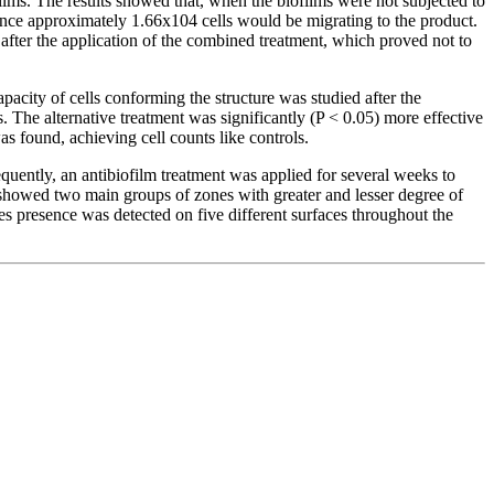
ilms. The results showed that, when the biofilms were not subjected to
 since approximately 1.66x104 cells would be migrating to the product.
 after the application of the combined treatment, which proved not to
acity of cells conforming the structure was studied after the
s. The alternative treatment was significantly (P < 0.05) more effective
s found, achieving cell counts like controls.
equently, an antibiofilm treatment was applied for several weeks to
 showed two main groups of zones with greater and lesser degree of
es presence was detected on five different surfaces throughout the