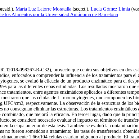
presid.
),
María Luz Latorre Moratalla
(
secret.
),
Lucía Gómez Limia
(
vo
de los Alimentos por la Universidad Autónoma de Barcelona
RTI2018-098267-R-C32), proyecto que centra sus objetivos en dos estra
studios, enfocados a comprender la influencia de los tratamientos para e
ytogenes, se evaluó la eficacia de un producto enzimático para el despr
% para las diferentes cepas estudiadas. Los resultados mostraron que el
 tratamientos, entre agentes enzimáticos aplicados a diferentes tempera
mostraron que las células de L. monocytogenes, que componen los biofi
Log UFC/cm2, respectivamente. La observación de la estructura de los bi
s no conseguían eliminar las estructuras. Los tratamientos enzimáticos
to combinado, que mejoró la eficacia. En tercer lugar, dado que la princ
ducto, se consideró necesario evaluar el impacto en términos de transfer
 en la etapa anterior de esta tesis. También se evaluó la contaminación
ms no fueron sometidos a tratamiento, las tasas de transferencia obteni
roximadamente 1,66x104 células estarían migrando al producto. El tratami