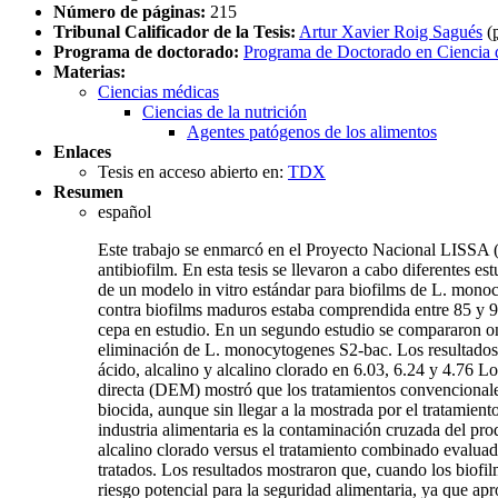
Número de páginas:
215
Tribunal Calificador de la Tesis:
Artur Xavier Roig Sagués
(
Programa de doctorado:
Programa de Doctorado en Ciencia 
Materias:
Ciencias médicas
Ciencias de la nutrición
Agentes patógenos de los alimentos
Enlaces
Tesis en acceso abierto en:
TDX
Resumen
español
Este trabajo se enmarcó en el Proyecto Nacional LISSA (
antibiofilm. En esta tesis se llevaron a cabo diferentes e
de un modelo in vitro estándar para biofilms de L. monoc
contra biofilms maduros estaba comprendida entre 85 y 99
cepa en estudio. En un segundo estudio se compararon once
eliminación de L. monocytogenes S2-bac. Los resultados 
ácido, alcalino y alcalino clorado en 6.03, 6.24 y 4.76 
directa (DEM) mostró que los tratamientos convencionale
biocida, aunque sin llegar a la mostrada por el tratamien
industria alimentaria es la contaminación cruzada del pro
alcalino clorado versus el tratamiento combinado evaluado
tratados. Los resultados mostraron que, cuando los biofil
riesgo potencial para la seguridad alimentaria, ya que ap