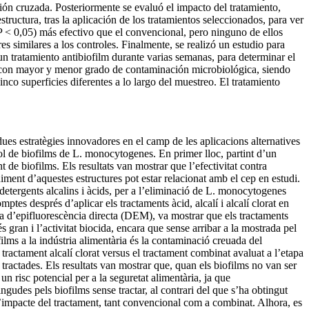
ción cruzada. Posteriormente se evaluó el impacto del tratamiento,
uctura, tras la aplicación de los tratamientos seleccionados, para ver
 (P < 0,05) más efectivo que el convencional, pero ninguno de ellos
s similares a los controles. Finalmente, se realizó un estudio para
un tratamiento antibiofilm durante varias semanas, para determinar el
s con mayor y menor grado de contaminación microbiológica, siendo
co superficies diferentes a lo largo del muestreo. El tratamiento
s estratègies innovadores en el camp de les aplicacions alternatives
trol de biofilms de L. monocytogenes. En primer lloc, partint d’un
de biofilms. Els resultats van mostrar que l’efectivitat contra
iment d’aquestes estructures pot estar relacionat amb el cep en estudi.
detergents alcalins i àcids, per a l’eliminació de L. monocytogenes
es després d’aplicar els tractaments àcid, alcalí i alcalí clorat en
ia d’epifluorescència directa (DEM), va mostrar que els tractaments
gran i l’activitat biocida, encara que sense arribar a la mostrada pel
films a la indústria alimentària és la contaminació creuada del
tractament alcalí clorat versus el tractament combinat avaluat a l’etapa
tractades. Els resultats van mostrar que, quan els biofilms no van ser
 risc potencial per a la seguretat alimentària, ja que
gudes pels biofilms sense tractar, al contrari del que s’ha obtingut
’impacte del tractament, tant convencional com a combinat. Alhora, es