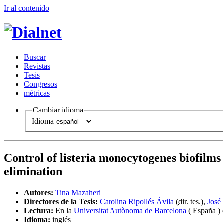
Ir al conteni
d
o
B
uscar
R
evistas
T
esis
Co
n
gresos
m
étricas
Cambiar idioma
Idioma
Control of listeria monocytogenes biofilms 
elimination
Autores:
Tina Mazaheri
Directores de la Tesis:
Carolina Ripollés Ávila
(
dir. tes.
),
José
Lectura:
En la
Universitat Autònoma de Barcelona
( España )
Idioma:
inglés