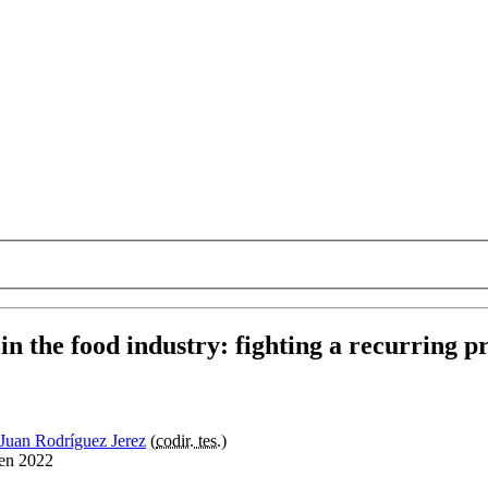
in the food industry
:
fighting a recurring p
 Juan Rodríguez Jerez
(
codir. tes.
)
 en 2022