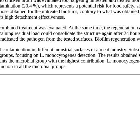
o chicken broth was evaluated too, targeting untreated and treated biof
ntamination (20.4 %), which represents a potential risk for food safety,
 those obtained for the untreated biofilms, contrary to what was obtained
ts high detachment effectiveness.
ombined treatment was evaluated. At the same time, the regeneration cap
emaining residual load could consolidate the structure again after 24 hour
adicated the pathogen from the tested surfaces. Biofilm regeneration wa
l contamination in different industrial surfaces of a meat industry. Subs
l groups, focusing on L. monocytogenes detection. The results obtained
ounts the microbial group with the highest contribution. L. monocytogen
ction in all the microbial groups.