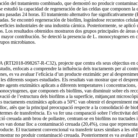
aplicación del tratamiento combinado, que demostró no producir contamina
studió la capacidad de regeneración de las celdas que componen la estr
tura pasadas 24 horas. El tratamiento alternativo fue significativamente
adas. Se encontró regeneración de biofilm, lográndose recuentos celulare
rficies industriales de una industria cárnica. Posteriormente, se aplicó 
os. Los resultados obtenidos mostraron dos grupos principales de área
 mayor contribución. Se detectó la presencia de L. monocytogenes en cin
grupos microbianos.
 (RTI2018-098267-R-C32), projecte que centra els seus objectius en due
estudis, enfocats a comprendre la influència dels tractaments per al con
s, es va avaluar l’eficàcia d’un producte enzimàtic per al despreniment 
es diferents soques estudiades. Els resultats van mostrar que el despren
e agents enzimàtics aplicats a diferents temperatures i concentracions, 
monocytogenes, que componen els biofilms, van disminuir sobre els recompt
ció de l’estructura dels biofilms a la superfície, mitjançant microscòp
 tractaments enzimàtics aplicats a 50ºC van obtenir el despreniment més 
lloc, atès que la principal preocupació respecte a la consolidació de bio
termes de transferència. Es va fer una comparació sobre l’efectivitat del 
ió creuada amb brou de pollastre, centrant-se en biofilms no tractades i 
es van donar lloc a contaminació creuada (20,4%), cosa que representa un
ucte. El tractament convencional va transferir taxes similars a les obtin
emostrar no produir contaminació creuada. Posteriorment es va avaluar l