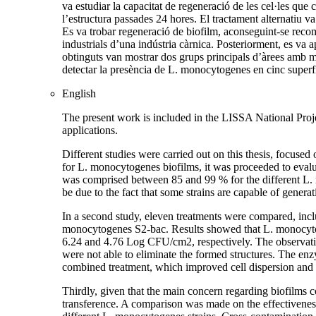
va estudiar la capacitat de regeneració de les cel·les que
l’estructura passades 24 hores. El tractament alternatiu v
Es va trobar regeneració de biofilm, aconseguint-se recomp
industrials d’una indústria càrnica. Posteriorment, es va 
obtinguts van mostrar dos grups principals d’àrees amb m
detectar la presència de L. monocytogenes en cinc superfíc
English
The present work is included in the LISSA National Projec
applications.
Different studies were carried out on this thesis, focused
for L. monocytogenes biofilms, it was proceeded to evalu
was comprised between 85 and 99 % for the different L. m
be due to the fact that some strains are capable of genera
In a second study, eleven treatments were compared, inclu
monocytogenes S2-bac. Results showed that L. monocytogen
6.24 and 4.76 Log CFU/cm2, respectively. The observatio
were not able to eliminate the formed structures. The en
combined treatment, which improved cell dispersion and i
Thirdly, given that the main concern regarding biofilms co
transference. A comparison was made on the effectiveness 