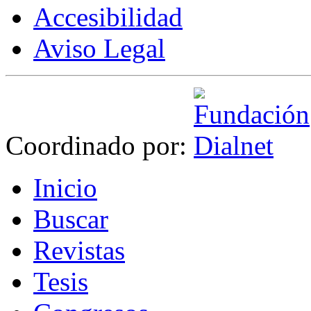
Accesibilidad
Aviso Legal
Coordinado por:
I
nicio
B
uscar
R
evistas
T
esis