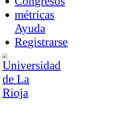
Co
n
gresos
m
étricas
Ayuda
R
e
gistrarse