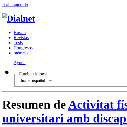
Ir al conteni
d
o
B
uscar
R
evistas
T
esis
Co
n
gresos
m
étricas
Ayuda
Cambiar idioma
Idioma
Resumen de
Activitat fí
universitari amb discapa