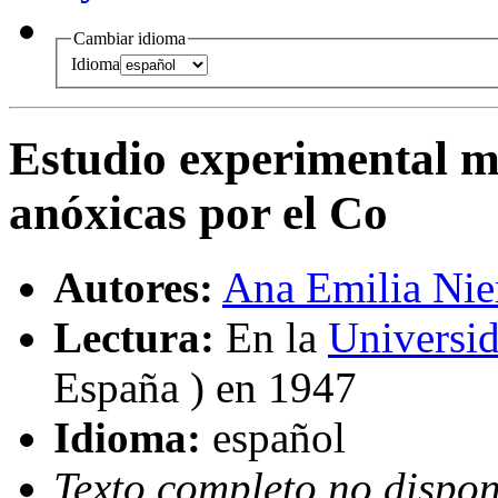
Cambiar idioma
Idioma
Estudio experimental mé
anóxicas por el Co
Autores:
Ana Emilia Nie
Lectura:
En la
Universi
España ) en 1947
Idioma:
español
Texto completo no dispon