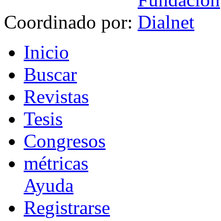
Coordinado por:
I
nicio
B
uscar
R
evistas
T
esis
Co
n
gresos
m
étricas
Ayuda
R
e
gistrarse