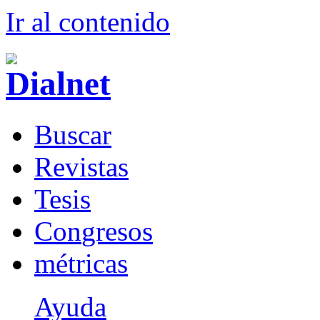
Ir al conteni
d
o
B
uscar
R
evistas
T
esis
Co
n
gresos
m
étricas
Ayuda