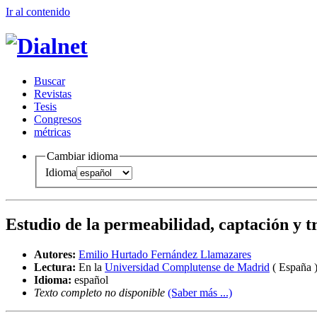
Ir al conteni
d
o
B
uscar
R
evistas
T
esis
Co
n
gresos
m
étricas
Cambiar idioma
Idioma
Estudio de la permeabilidad, captación y 
Autores:
Emilio Hurtado Fernández Llamazares
Lectura:
En la
Universidad Complutense de Madrid
( España 
Idioma:
español
Texto completo no disponible
(Saber más ...)