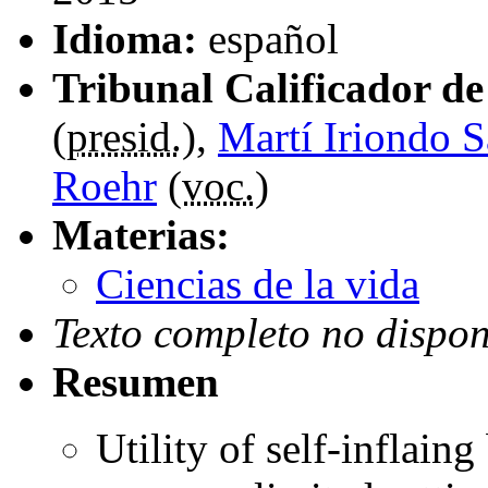
Idioma:
español
Tribunal Calificador de 
(
presid.
),
Martí Iriondo 
Roehr
(
voc.
)
Materias:
Ciencias de la vida
Texto completo no dispon
Resumen
Utility of self-inflaing