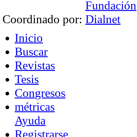
Coordinado por:
I
nicio
B
uscar
R
evistas
T
esis
Co
n
gresos
m
étricas
Ayuda
R
e
gistrarse