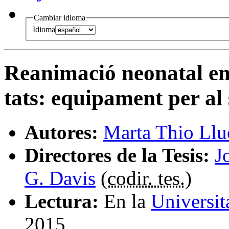
Cambiar idioma
Idioma
Reanimació neonatal en 
tats
:
equipament per al 
Autores:
Marta Thio Llu
Directores de la Tesis:
J
G. Davis
(
codir. tes.
)
Lectura:
En la
Universit
2015