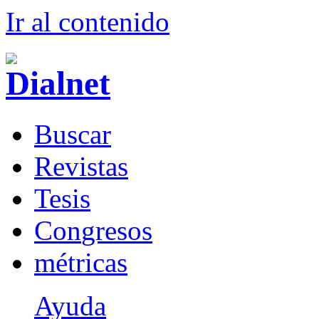
Ir al conteni
d
o
B
uscar
R
evistas
T
esis
Co
n
gresos
m
étricas
Ayuda