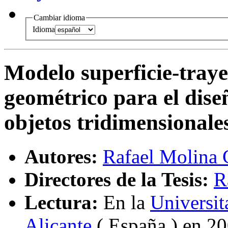
Cambiar idioma
Idioma
Modelo superficie-traye
geométrico para el diseñ
objetos tridimensionale
Autores:
Rafael Molina
Directores de la Tesis:
R
Lectura:
En la
Universit
Alicante
( España ) en 2