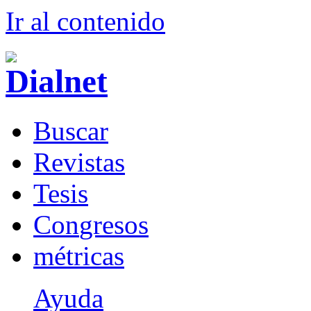
Ir al conteni
d
o
B
uscar
R
evistas
T
esis
Co
n
gresos
m
étricas
Ayuda