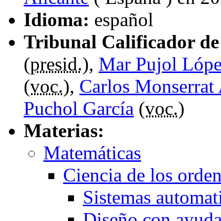
Idioma:
español
Tribunal Calificador de 
(
presid.
),
Mar Pujol Lóp
(
voc.
),
Carlos Monserrat
Puchol García
(
voc.
)
Materias:
Matemáticas
Ciencia de los orde
Sistemas automat
Diseño con ayuda