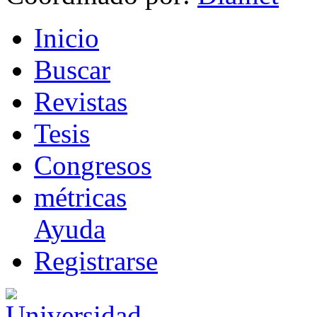
I
nicio
B
uscar
R
evistas
T
esis
Co
n
gresos
m
étricas
Ayuda
R
e
gistrarse