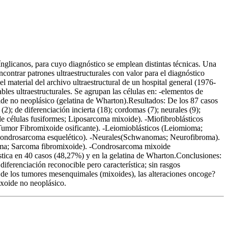
nglicanos, para cuyo diagnóstico se emplean distintas técnicas. Una
contrar patrones ultraestructurales con valor para el diagnóstico
l material del archivo ultraestructural de un hospital general (1976-
les ultraestructurales. Se agrupan las células en: -elementos de
oide no neoplásico (gelatina de Wharton).Resultados: De los 87 casos
(2); de diferenciación incierta (18); cordomas (7); neurales (9);
e células fusiformes; Liposarcoma mixoide). -Miofibroblásticos
Tumor Fibromixoide osificante). -Leiomioblásticos (Leiomioma;
ndrosarcoma esquelético). -Neurales(Schwanomas; Neurofibroma).
oma; Sarcoma fibromixoide). -Condrosarcoma mixoide
tica en 40 casos (48,27%) y en la gelatina de Wharton.Conclusiones:
iferenciación reconocible pero característica; sin rasgos
te de los tumores mesenquimales (mixoides), las alteraciones oncoge?
ixoide no neoplásico.