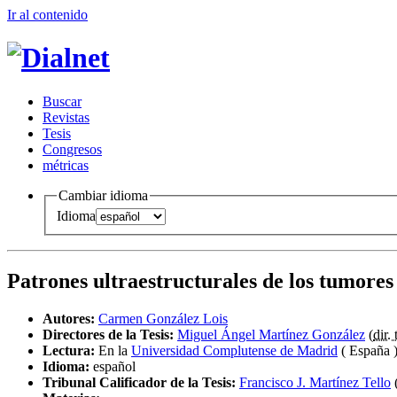
Ir al conteni
d
o
B
uscar
R
evistas
T
esis
Co
n
gresos
m
étricas
Cambiar idioma
Idioma
Patrones ultraestructurales de los tumores
Autores:
Carmen González Lois
Directores de la Tesis:
Miguel Ángel Martínez González
(
dir. 
Lectura:
En la
Universidad Complutense de Madrid
( España 
Idioma:
español
Tribunal Calificador de la Tesis:
Francisco J. Martínez Tello