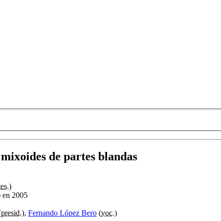
 mixoides de partes blandas
tes.
)
) en 2005
(
presid.
),
Fernando López Bero
(
voc.
)