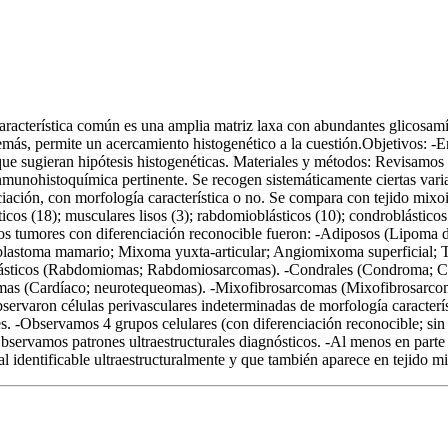
aracterística común es una amplia matriz laxa con abundantes glicosamí
emás, permite un acercamiento histogenético a la cuestión.Objetivos: -En
que sugieran hipótesis histogenéticas. Materiales y métodos: Revisamos e
munohistoquímica pertinente. Se recogen sistemáticamente ciertas variab
nciación, con morfología característica o no. Se compara con tejido mix
icos (18); musculares lisos (3); rabdomioblásticos (10); condroblásticos 
los tumores con diferenciación reconocible fueron: -Adiposos (Lipoma d
oblastoma mamario; Mixoma yuxta-articular; Angiomixoma superficial; 
sticos (Rabdomiomas; Rabdomiosarcomas). -Condrales (Condroma; Co
xomas (Cardíaco; neurotequeomas). -Mixofibrosarcomas (Mixofibrosarc
varon células perivasculares indeterminadas de morfología caracterís
. -Observamos 4 grupos celulares (con diferenciación reconocible; sin d
-Observamos patrones ultraestructurales diagnósticos. -Al menos en par
al identificable ultraestructuralmente y que también aparece en tejido m