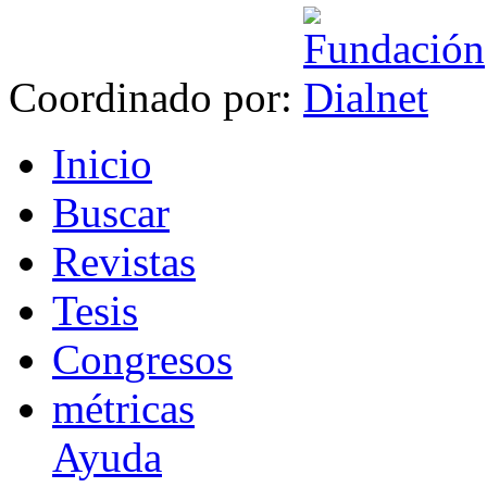
Coordinado por:
I
nicio
B
uscar
R
evistas
T
esis
Co
n
gresos
m
étricas
Ayuda