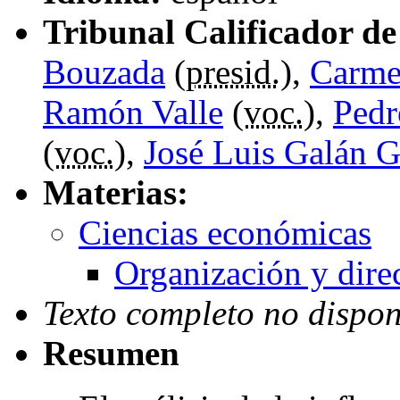
Tribunal Calificador de 
Bouzada
(
presid.
),
Carme
Ramón Valle
(
voc.
),
Pedr
(
voc.
),
José Luis Galán 
Materias:
Ciencias económicas
Organización y dire
Texto completo no dispon
Resumen