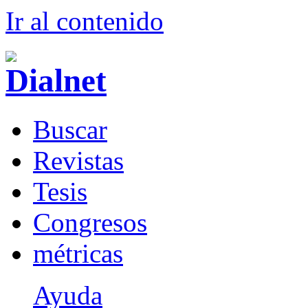
Ir al conteni
d
o
B
uscar
R
evistas
T
esis
Co
n
gresos
m
étricas
Ayuda