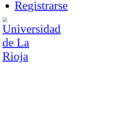
R
e
gistrarse