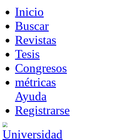
I
nicio
B
uscar
R
evistas
T
esis
Co
n
gresos
m
étricas
Ayuda
R
e
gistrarse