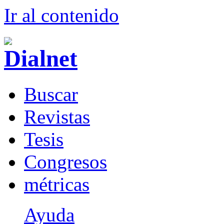
Ir al conteni
d
o
B
uscar
R
evistas
T
esis
Co
n
gresos
m
étricas
Ayuda