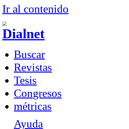
Ir al conteni
d
o
B
uscar
R
evistas
T
esis
Co
n
gresos
m
étricas
Ayuda