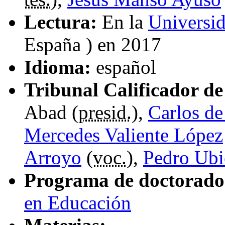
Lectura:
En la
Universi
España ) en 2017
Idioma:
español
Tribunal Calificador de 
Abad (
presid.
),
Carlos d
Mercedes Valiente López
Arroyo
(
voc.
),
Pedro Ubi
Programa de doctorado
en Educación