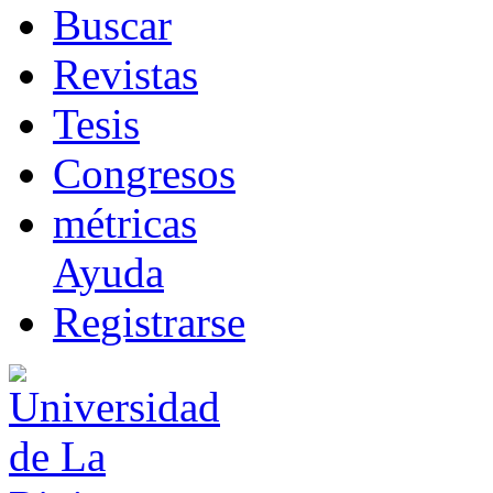
B
uscar
R
evistas
T
esis
Co
n
gresos
m
étricas
Ayuda
R
e
gistrarse