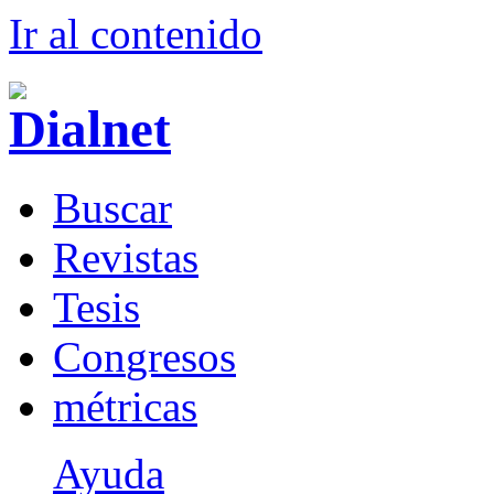
Ir al conteni
d
o
B
uscar
R
evistas
T
esis
Co
n
gresos
m
étricas
Ayuda