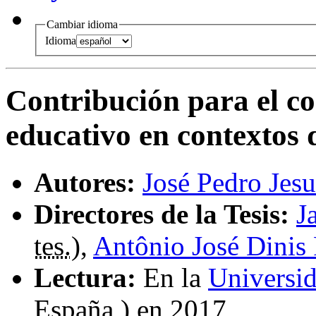
Cambiar idioma
Idioma
Contribución para el c
educativo en contextos 
Autores:
José Pedro Jes
Directores de la Tesis:
J
tes.
),
Antônio José Dinis 
Lectura:
En la
Universi
España ) en 2017