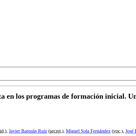
za en los programas de formación inicial. Un
id.
),
Javier Barquín Ruiz
(
secret.
),
Miguel Sola Fernández
(
voc.
),
José 