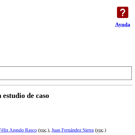
Ayuda
 estudio de caso
Félix Angulo Rasco
(
voc.
),
Juan Fernández Sierra
(
voc.
)