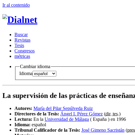
Ir al conteni
d
o
B
uscar
R
evistas
T
esis
Co
n
gresos
m
étricas
Cambiar idioma
Idioma
La supervisión de las prácticas de enseñan
Autores:
María del Pilar Sepúlveda Ruiz
Directores de la Tesis:
Ángel I. Pérez Gómez
(
dir. tes.
)
Lectura:
En la
Universidad de Málaga
( España ) en 1996
Idioma:
español
Tribunal Calificador de la Tesis:
José Gimeno Sacristán
(
pres