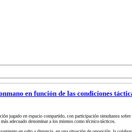
onmano en función de las condiciones táctic
ión jugado en espacio compartido, con participación simultanea sobre e
do más adecuado denominar a los mismos como técnico-tácticos.
zamiento en salto a distancia, en una situación de oposición, la colabor