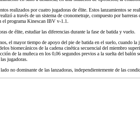
os realizados por cuatro jugadoras de élite. Estos lanzamientos se real
 realizó a través de un sistema de cronometraje, compuesto por barreras 
en el programa Kinescan IBV v-1.1.
as de élite, estudiar las diferencias durante la fase de batida y vuelo.
mos, el mayor tiempo de apoyo del pie de batida en el suelo, cuando la 
elos biomecánicos de la cadena cinética secuencial del miembro superior
cción de la muñeca en los 0,06 segundos previos a la suelta del balón s
 las jugadoras.
l lado no dominante de las lanzadoras, independientemente de las condi