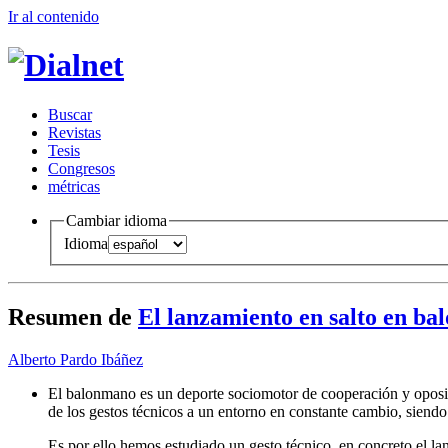
Ir al conteni
d
o
B
uscar
R
evistas
T
esis
Co
n
gresos
m
étricas
Cambiar idioma
Idioma
Resumen de
El lanzamiento en salto en bal
Alberto Pardo Ibáñez
El balonmano es un deporte sociomotor de cooperación y oposic
de los gestos técnicos a un entorno en constante cambio, sien
Es por ello hemos estudiado un gesto técnico, en concreto el lan