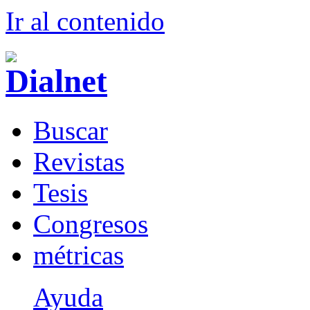
Ir al conteni
d
o
B
uscar
R
evistas
T
esis
Co
n
gresos
m
étricas
Ayuda