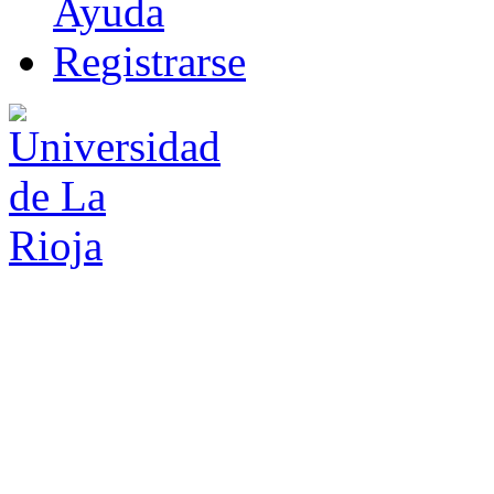
Ayuda
R
e
gistrarse