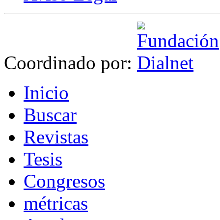
Coordinado por:
I
nicio
B
uscar
R
evistas
T
esis
Co
n
gresos
m
étricas