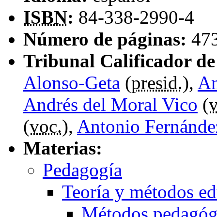
ISBN
:
84-338-2990-4
Número de páginas:
47
Tribunal Calificador de 
Alonso-Geta
(
presid.
),
An
Andrés del Moral Vico
(
v
(
voc.
),
Antonio Fernánde
Materias:
Pedagogía
Teoría y métodos ed
Métodos pedagóg