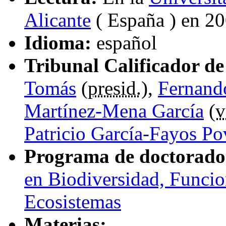
Alicante
( España ) en 2
Idioma:
español
Tribunal Calificador de 
Tomás
(
presid.
),
Fernando
Martínez-Mena García
(
v
Patricio García-Fayos P
Programa de doctorado
en Biodiversidad, Funci
Ecosistemas
Materias: