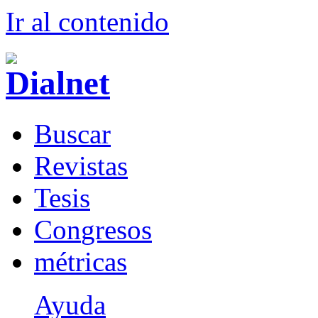
Ir al conteni
d
o
B
uscar
R
evistas
T
esis
Co
n
gresos
m
étricas
Ayuda