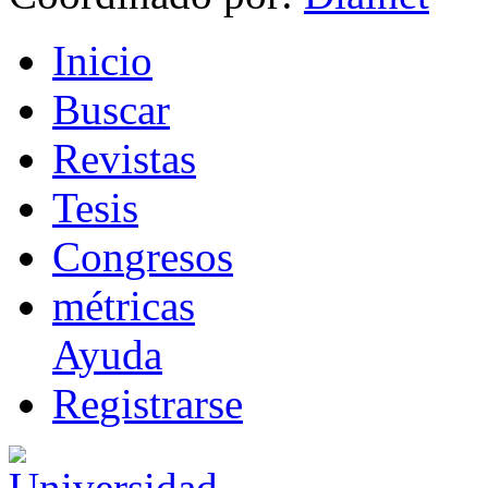
I
nicio
B
uscar
R
evistas
T
esis
Co
n
gresos
m
étricas
Ayuda
R
e
gistrarse