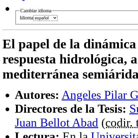
Cambiar idioma
Idioma
El papel de la dinámica
respuesta hidrológica, a
mediterránea semiárid
Autores:
Angeles Pilar 
Directores de la Tesis:
S
Juan Bellot Abad
(
codir. 
Lectura:
En la
Universit