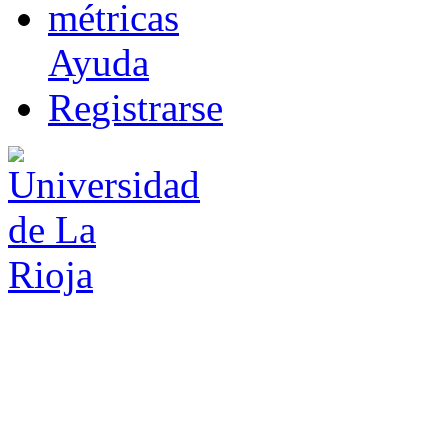
m
étricas
Ayuda
R
e
gistrarse