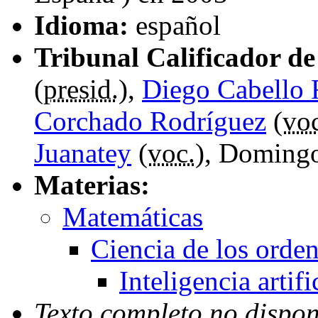
Idioma:
español
Tribunal Calificador de 
(
presid.
),
Diego Cabello 
Corchado Rodríguez
(
vo
Juanatey
(
voc.
), Domingo
Materias:
Matemáticas
Ciencia de los orde
Inteligencia artifi
Texto completo no dispon