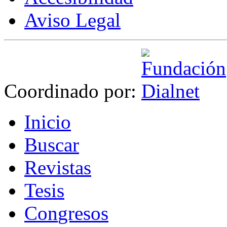
Aviso Legal
Coordinado por:
I
nicio
B
uscar
R
evistas
T
esis
Co
n
gresos