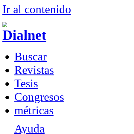
Ir al conteni
d
o
B
uscar
R
evistas
T
esis
Co
n
gresos
m
étricas
Ayuda