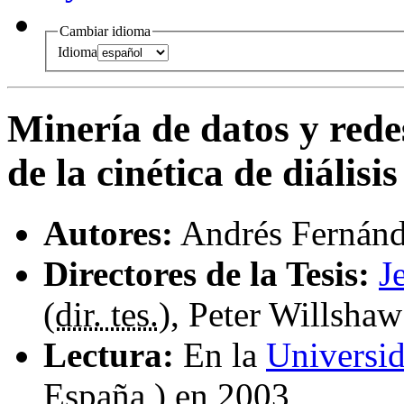
Cambiar idioma
Idioma
Minería de datos y rede
de la cinética de diálisis
Autores:
Andrés Fernán
Directores de la Tesis:
J
(
dir. tes.
), Peter Willshaw
Lectura:
En la
Universi
España ) en 2003