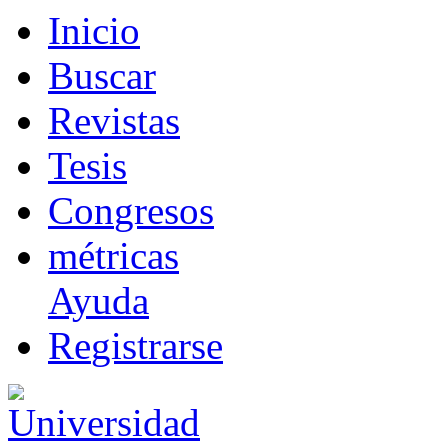
I
nicio
B
uscar
R
evistas
T
esis
Co
n
gresos
m
étricas
Ayuda
R
e
gistrarse