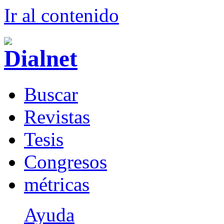
Ir al conteni
d
o
B
uscar
R
evistas
T
esis
Co
n
gresos
m
étricas
Ayuda