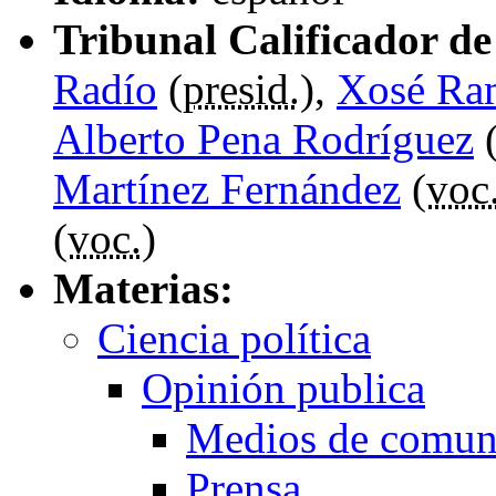
Tribunal Calificador de 
Radío
(
presid.
),
Xosé Ra
Alberto Pena Rodríguez
Martínez Fernández
(
voc
(
voc.
)
Materias:
Ciencia política
Opinión publica
Medios de comun
Prensa