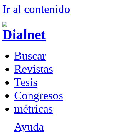
Ir al conteni
d
o
B
uscar
R
evistas
T
esis
Co
n
gresos
m
étricas
Ayuda