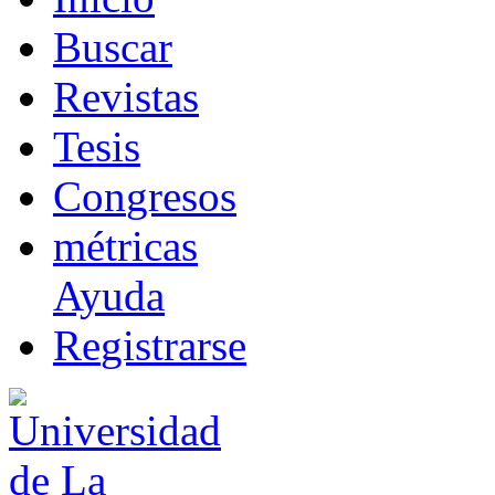
B
uscar
R
evistas
T
esis
Co
n
gresos
m
étricas
Ayuda
R
e
gistrarse