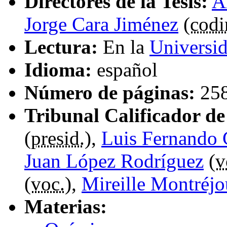
Directores de la Tesis:
A
Jorge Cara Jiménez
(
codir
Lectura:
En la
Universi
Idioma:
español
Número de páginas:
25
Tribunal Calificador de 
(
presid.
),
Luis Fernando 
Juan López Rodríguez
(
v
(
voc.
),
Mireille Montréjo
Materias: