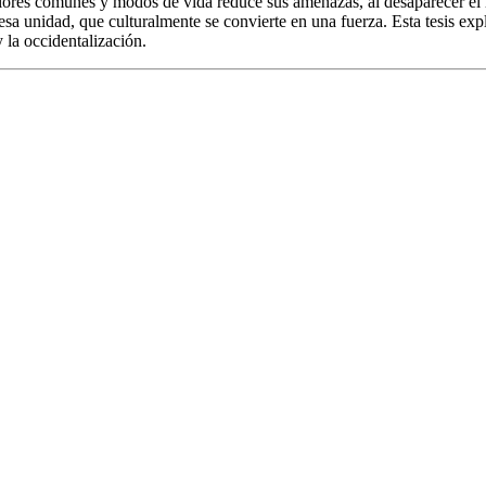
lores comunes y modos de vida reduce sus amenazas, al desaparecer el ra
 esa unidad, que culturalmente se convierte en una fuerza. Esta tesis exp
y la occidentalización.