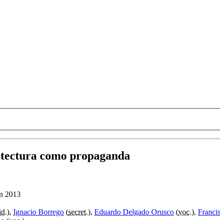
uitectura como propaganda
en 2013
id.
),
Ignacio Borrego
(
secret.
),
Eduardo Delgado Orusco
(
voc.
),
Franci