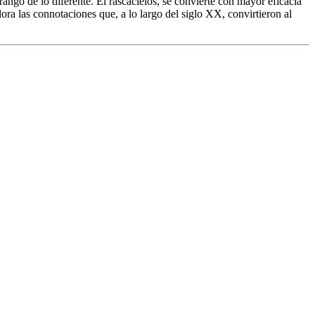
ngo de lo diferente. El rascacielos, se convierte con mayor eficacia
lora las connotaciones que, a lo largo del siglo XX, convirtieron al