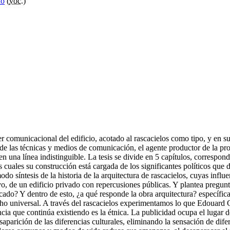
do
(
voc.
)
der comunicacional del edificio, acotado al rascacielos como tipo, y en 
 de las técnicas y medios de comunicación, el agente productor de la pr
n una línea indistinguible. La tesis se divide en 5 capítulos, correspondi
cuales su construcción está cargada de los significantes políticos que 
 síntesis de la historia de la arquitectura de rascacielos, cuyas influ
o, de un edificio privado con repercusiones públicas. Y plantea pregu
cado? Y dentro de esto, ¿a qué responde la obra arquitectura? específica
cho universal. A través del rascacielos experimentamos lo que Edouar
ncia que continúa existiendo es la étnica. La publicidad ocupa el lugar 
saparición de las diferencias culturales, eliminando la sensación de difer