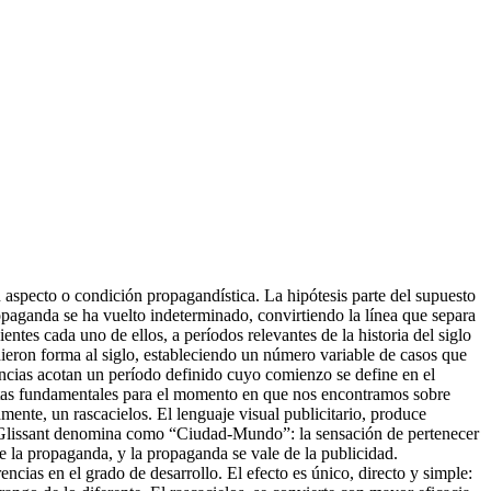
su aspecto o condición propagandística. La hipótesis parte del supuesto
opaganda se ha vuelto indeterminado, convirtiendo la línea que separa
entes cada uno de ellos, a períodos relevantes de la historia del siglo
dieron forma al siglo, estableciendo un número variable de casos que
encias acotan un período definido cuyo comienzo se define en el
ntas fundamentales para el momento en que nos encontramos sobre
mente, un rascacielos. El lenguaje visual publicitario, produce
d Glissant denomina como “Ciudad-Mundo”: la sensación de pertenecer
de la propaganda, y la propaganda se vale de la publicidad.
encias en el grado de desarrollo. El efecto es único, directo y simple: