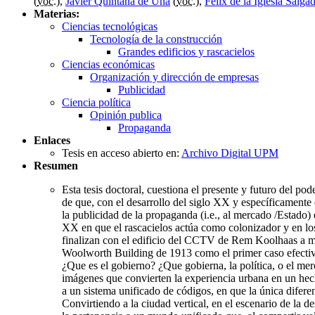
(
voc.
),
Javier Quintana de Uña
(
voc.
),
Félix de la Iglesia Salga
Materias:
Ciencias tecnológicas
Tecnología de la construcción
Grandes edificios y rascacielos
Ciencias económicas
Organización y dirección de empresas
Publicidad
Ciencia política
Opinión publica
Propaganda
Enlaces
Tesis en acceso abierto en:
Archivo Digital UPM
Resumen
Esta tesis doctoral, cuestiona el presente y futuro del po
de que, con el desarrollo del siglo XX y específicamente
la publicidad de la propaganda (i.e., al mercado /Estado) e
XX en que el rascacielos actúa como colonizador y en los 
finalizan con el edificio del CCTV de Rem Koolhaas a modo
Woolworth Building de 1913 como el primer caso efectiv
¿Que es el gobierno? ¿Que gobierna, la política, o el mer
imágenes que convierten la experiencia urbana en un he
a un sistema unificado de códigos, en que la única difere
Convirtiendo a la ciudad vertical, en el escenario de la de