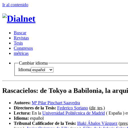
Ir al conteni
d
o
B
uscar
R
evistas
T
esis
Co
n
gresos
m
étricas
Cambiar idioma
Idioma
Rascacielos
:
de Tokyo a Babilonia, la arq
Autores:
Mª Pilar Pinchart Saavedra
Directores de la Tesis:
Federico Soriano
(
dir. tes.
)
Lectura:
En la
Universidad Politécnica de Madrid
( España ) 
Idioma:
español
Tribunal Calificador de la Tesis:
Iñaki Ábalos Vázquez
(
pres