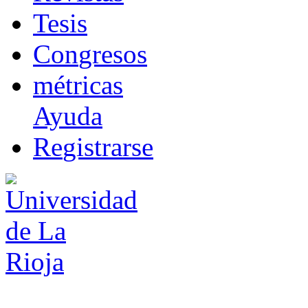
T
esis
Co
n
gresos
m
étricas
Ayuda
R
e
gistrarse