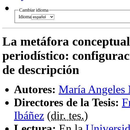
Cambiar idioma
Idioma
La metáfora conceptual 
periodístico
:
configurac
de descripción
Autores:
María Angeles
Directores de la Tesis:
F
Ibáñez
(
dir. tes.
)
Lectura:
En la
Universid