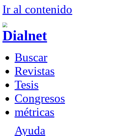
Ir al conteni
d
o
B
uscar
R
evistas
T
esis
Co
n
gresos
m
étricas
Ayuda