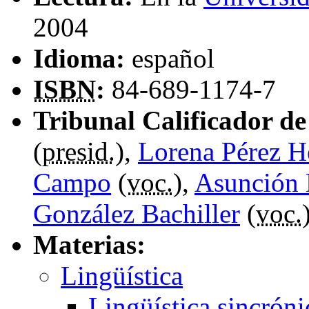
2004
Idioma:
español
ISBN
:
84-689-1174-7
Tribunal Calificador de 
(
presid.
),
Lorena Pérez H
Campo
(
voc.
),
Asunción 
González Bachiller
(
voc.
Materias:
Lingüística
Lingüística sincróni