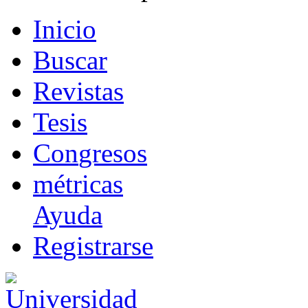
I
nicio
B
uscar
R
evistas
T
esis
Co
n
gresos
m
étricas
Ayuda
R
e
gistrarse