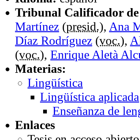
Tribunal Calificador de 
Martínez
(
presid.
),
Ana M
Díaz Rodríguez
(
voc.
),
A
(
voc.
),
Enrique Aletà Alc
Materias:
Lingüística
Lingüística aplicada
Enseñanza de len
Enlaces
Tesis en acceso abiert