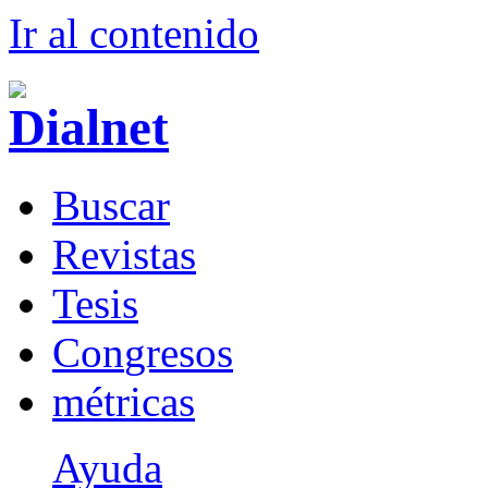
Ir al conteni
d
o
B
uscar
R
evistas
T
esis
Co
n
gresos
m
étricas
Ayuda