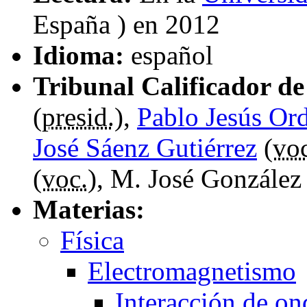
España ) en 2012
Idioma:
español
Tribunal Calificador de 
(
presid.
),
Pablo Jesús Or
José Sáenz Gutiérrez
(
vo
(
voc.
), M. José González
Materias:
Física
Electromagnetismo
Interacción de on