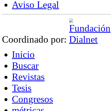
Aviso Legal
Coordinado por:
I
nicio
B
uscar
R
evistas
T
esis
Co
n
gresos
m
étricas