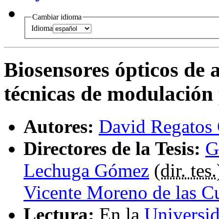
Cambiar idioma
Idioma
Biosensores ópticos de a
técnicas de modulación
Autores:
David Regatos
Directores de la Tesis:
G
Lechuga Gómez
(
dir. tes.
Vicente Moreno de las C
Lectura:
En la
Universi