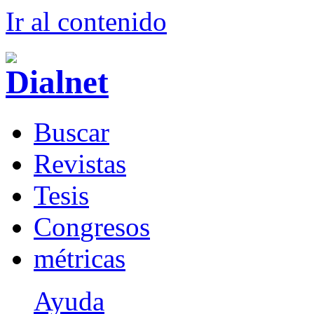
Ir al conteni
d
o
B
uscar
R
evistas
T
esis
Co
n
gresos
m
étricas
Ayuda