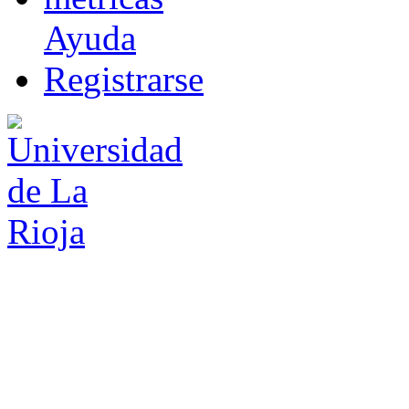
Ayuda
R
e
gistrarse