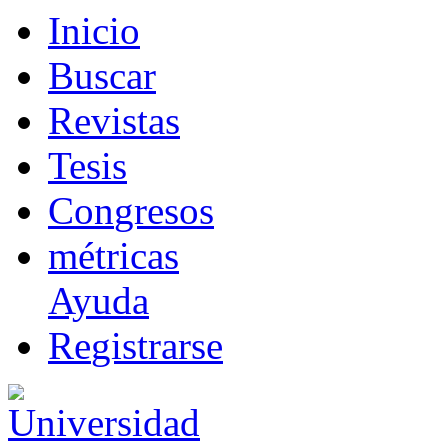
I
nicio
B
uscar
R
evistas
T
esis
Co
n
gresos
m
étricas
Ayuda
R
e
gistrarse