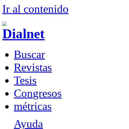
Ir al conteni
d
o
B
uscar
R
evistas
T
esis
Co
n
gresos
m
étricas
Ayuda