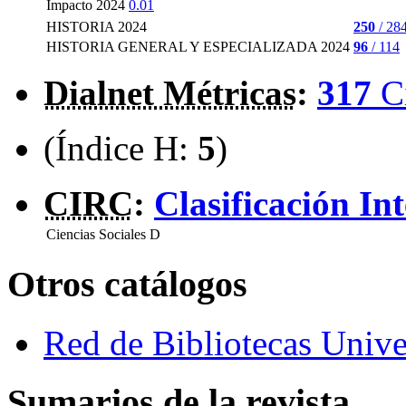
Impacto 2024
0.01
HISTORIA 2024
250
/ 28
HISTORIA GENERAL Y ESPECIALIZADA 2024
96
/ 114
Dialnet Métricas
:
317
C
(Índice H:
5
)
CIRC
:
Clasificación In
Ciencias Sociales
D
Otros catálogos
Red de Bibliotecas Univer
Sumarios de la revista