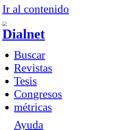
Ir al conteni
d
o
B
uscar
R
evistas
T
esis
Co
n
gresos
m
étricas
Ayuda