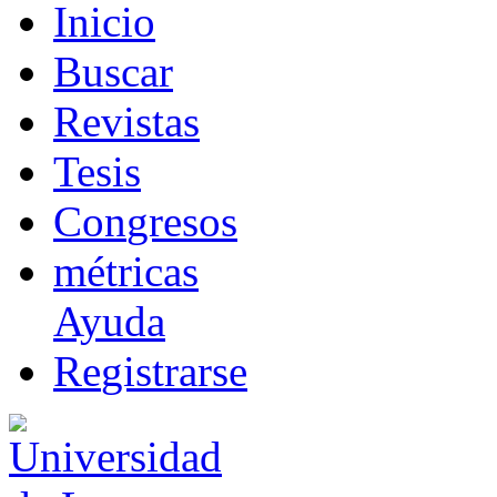
I
nicio
B
uscar
R
evistas
T
esis
Co
n
gresos
m
étricas
Ayuda
R
e
gistrarse