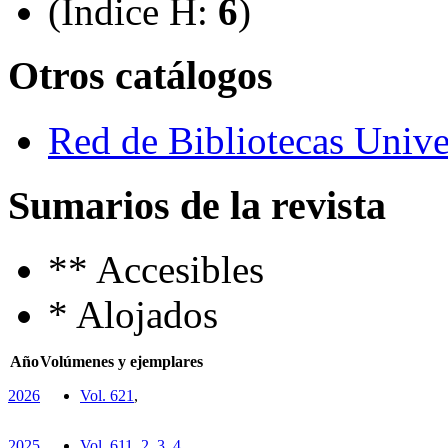
(Índice H:
6
)
Otros catálogos
Red de Bibliotecas Univer
Sumarios de la revista
**
Accesibles
*
Alojados
Año
Volúmenes y ejemplares
2026
Vol. 62
1
,
2025
Vol. 61
1
,
2
,
3
,
4
,