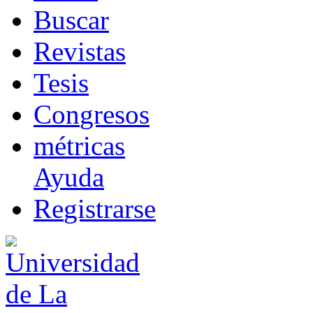
B
uscar
R
evistas
T
esis
Co
n
gresos
m
étricas
Ayuda
R
e
gistrarse