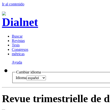
Ir al conteni
d
o
B
uscar
R
evistas
T
esis
Co
n
gresos
m
étricas
Ayuda
Cambiar idioma
Idioma
Revue trimestrielle de 