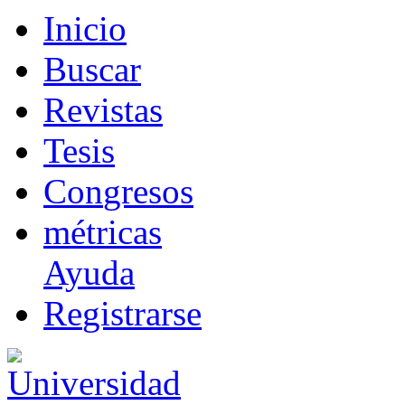
I
nicio
B
uscar
R
evistas
T
esis
Co
n
gresos
m
étricas
Ayuda
R
e
gistrarse