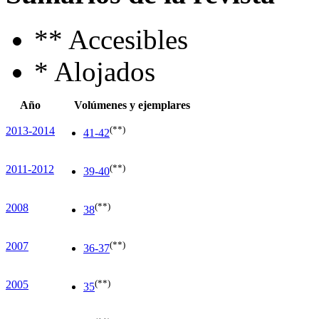
**
Accesibles
*
Alojados
Año
Volúmenes y ejemplares
(**)
2013-2014
41-42
(**)
2011-2012
39-40
(**)
2008
38
(**)
2007
36-37
(**)
2005
35