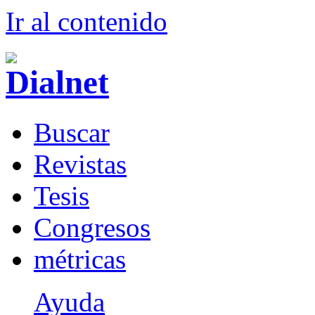
Ir al conteni
d
o
B
uscar
R
evistas
T
esis
Co
n
gresos
m
étricas
Ayuda