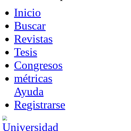
I
nicio
B
uscar
R
evistas
T
esis
Co
n
gresos
m
étricas
Ayuda
R
e
gistrarse