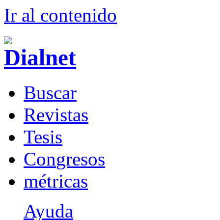
Ir al conteni
d
o
B
uscar
R
evistas
T
esis
Co
n
gresos
m
étricas
Ayuda