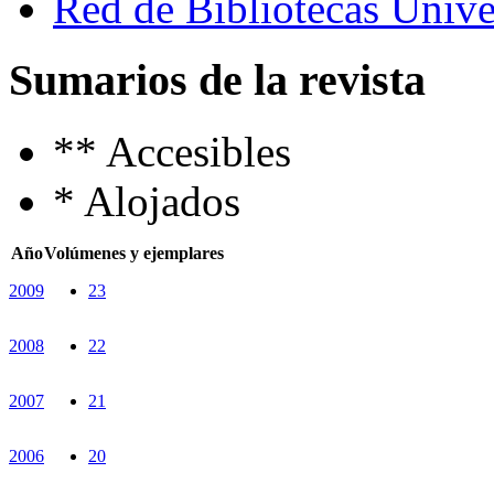
Red de Bibliotecas Univer
Sumarios de la revista
**
Accesibles
*
Alojados
Año
Volúmenes y ejemplares
2009
23
2008
22
2007
21
2006
20