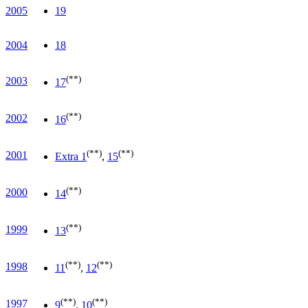
2005
19
2004
18
(**)
2003
17
(**)
2002
16
(**)
(**)
2001
Extra 1
,
15
(**)
2000
14
(**)
1999
13
(**)
(**)
1998
11
,
12
(**)
(**)
1997
9
,
10