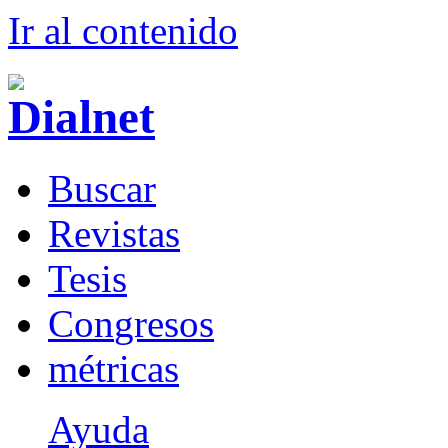
Ir al conteni
d
o
B
uscar
R
evistas
T
esis
Co
n
gresos
m
étricas
Ayuda