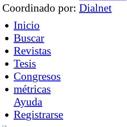
Coordinado por:
I
nicio
B
uscar
R
evistas
T
esis
Co
n
gresos
m
étricas
Ayuda
R
e
gistrarse