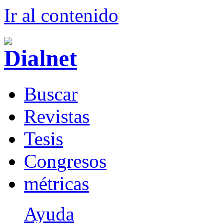
Ir al conteni
d
o
B
uscar
R
evistas
T
esis
Co
n
gresos
m
étricas
Ayuda