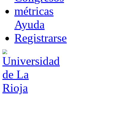
m
étricas
Ayuda
R
e
gistrarse