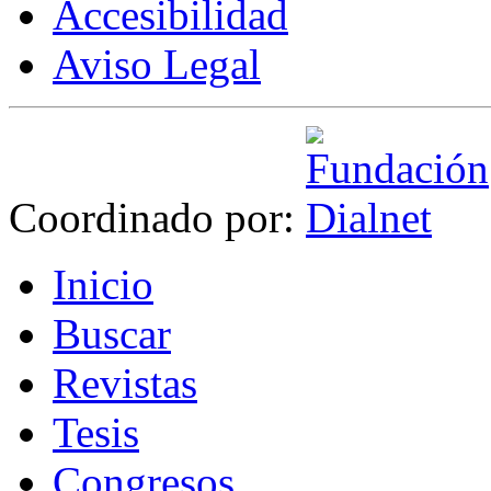
Accesibilidad
Aviso Legal
Coordinado por:
I
nicio
B
uscar
R
evistas
T
esis
Co
n
gresos