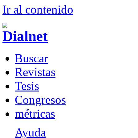
Ir al conteni
d
o
B
uscar
R
evistas
T
esis
Co
n
gresos
m
étricas
Ayuda