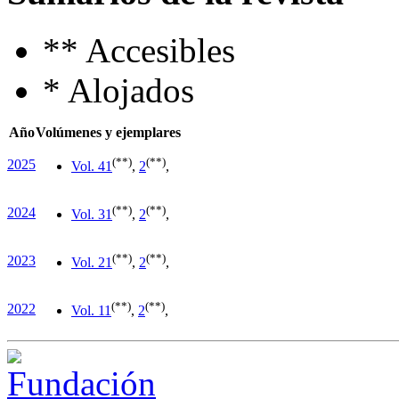
**
Accesibles
*
Alojados
Año
Volúmenes y ejemplares
(**)
(**)
2025
Vol. 4
1
,
2
,
(**)
(**)
2024
Vol. 3
1
,
2
,
(**)
(**)
2023
Vol. 2
1
,
2
,
(**)
(**)
2022
Vol. 1
1
,
2
,