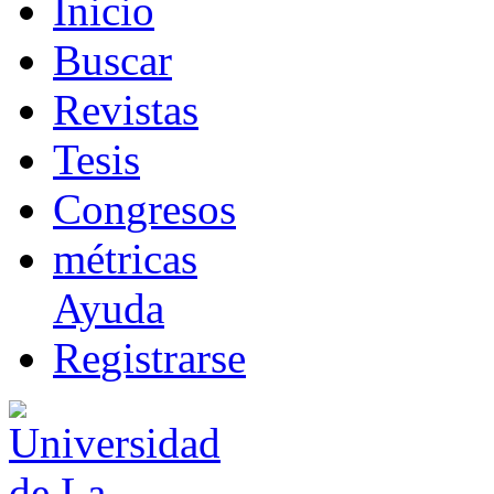
I
nicio
B
uscar
R
evistas
T
esis
Co
n
gresos
m
étricas
Ayuda
R
e
gistrarse