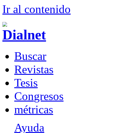
Ir al conteni
d
o
B
uscar
R
evistas
T
esis
Co
n
gresos
m
étricas
Ayuda