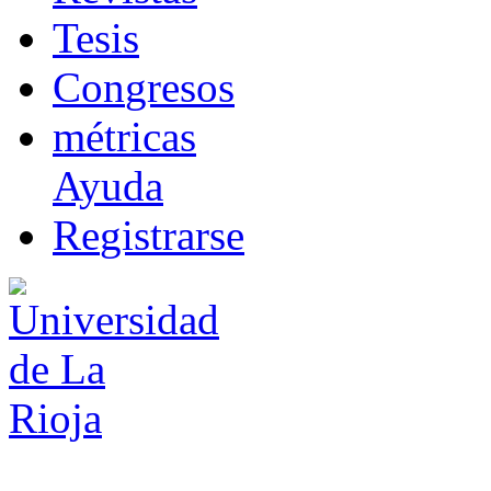
T
esis
Co
n
gresos
m
étricas
Ayuda
R
e
gistrarse