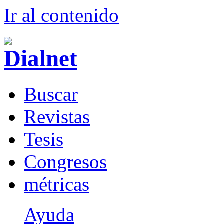
Ir al conteni
d
o
B
uscar
R
evistas
T
esis
Co
n
gresos
m
étricas
Ayuda