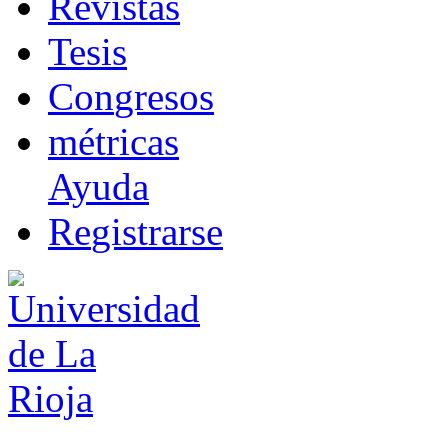
R
evistas
T
esis
Co
n
gresos
m
étricas
Ayuda
R
e
gistrarse