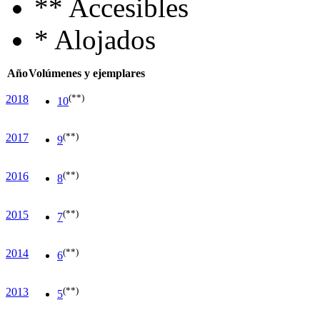
**
Accesibles
*
Alojados
Año
Volúmenes y ejemplares
(**)
2018
10
(**)
2017
9
(**)
2016
8
(**)
2015
7
(**)
2014
6
(**)
2013
5