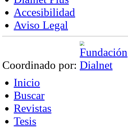
Accesibilidad
Aviso Legal
Coordinado por:
I
nicio
B
uscar
R
evistas
T
esis