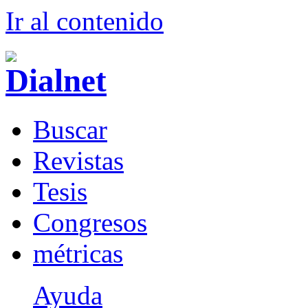
Ir al conteni
d
o
B
uscar
R
evistas
T
esis
Co
n
gresos
m
étricas
Ayuda