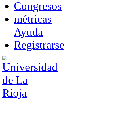
Co
n
gresos
m
étricas
Ayuda
R
e
gistrarse