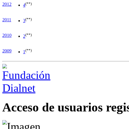
(**)
2012
4
(**)
2011
3
(**)
2010
2
(**)
2009
1
Acceso de usuarios regi