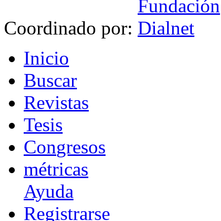
Coordinado por:
I
nicio
B
uscar
R
evistas
T
esis
Co
n
gresos
m
étricas
Ayuda
R
e
gistrarse