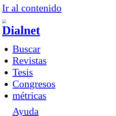
Ir al conteni
d
o
B
uscar
R
evistas
T
esis
Co
n
gresos
m
étricas
Ayuda