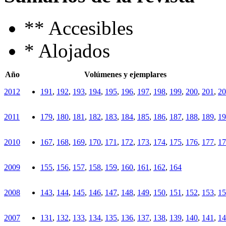
**
Accesibles
*
Alojados
Año
Volúmenes y ejemplares
2012
191
,
192
,
193
,
194
,
195
,
196
,
197
,
198
,
199
,
200
,
201
,
20
2011
179
,
180
,
181
,
182
,
183
,
184
,
185
,
186
,
187
,
188
,
189
,
19
2010
167
,
168
,
169
,
170
,
171
,
172
,
173
,
174
,
175
,
176
,
177
,
17
2009
155
,
156
,
157
,
158
,
159
,
160
,
161
,
162
,
164
2008
143
,
144
,
145
,
146
,
147
,
148
,
149
,
150
,
151
,
152
,
153
,
15
2007
131
,
132
,
133
,
134
,
135
,
136
,
137
,
138
,
139
,
140
,
141
,
14