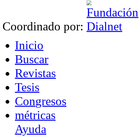
Coordinado por:
I
nicio
B
uscar
R
evistas
T
esis
Co
n
gresos
m
étricas
Ayuda