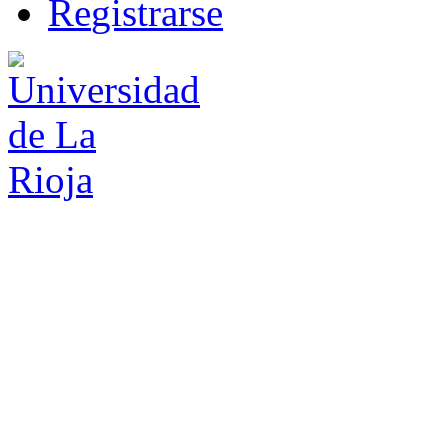
R
e
gistrarse