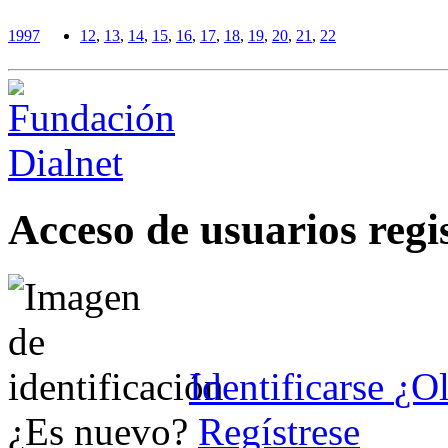
1997
12
,
13
,
14
,
15
,
16
,
17
,
18
,
19
,
20
,
21
,
22
Acceso de usuarios regi
Identificarse
¿Ol
¿Es nuevo?
Regístrese