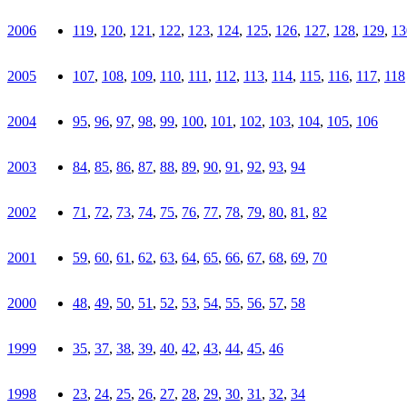
2006
119
,
120
,
121
,
122
,
123
,
124
,
125
,
126
,
127
,
128
,
129
,
13
2005
107
,
108
,
109
,
110
,
111
,
112
,
113
,
114
,
115
,
116
,
117
,
118
2004
95
,
96
,
97
,
98
,
99
,
100
,
101
,
102
,
103
,
104
,
105
,
106
2003
84
,
85
,
86
,
87
,
88
,
89
,
90
,
91
,
92
,
93
,
94
2002
71
,
72
,
73
,
74
,
75
,
76
,
77
,
78
,
79
,
80
,
81
,
82
2001
59
,
60
,
61
,
62
,
63
,
64
,
65
,
66
,
67
,
68
,
69
,
70
2000
48
,
49
,
50
,
51
,
52
,
53
,
54
,
55
,
56
,
57
,
58
1999
35
,
37
,
38
,
39
,
40
,
42
,
43
,
44
,
45
,
46
1998
23
,
24
,
25
,
26
,
27
,
28
,
29
,
30
,
31
,
32
,
34