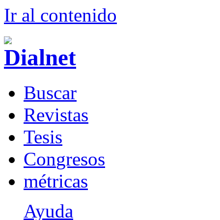
Ir al conteni
d
o
B
uscar
R
evistas
T
esis
Co
n
gresos
m
étricas
Ayuda